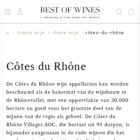
côtes-du-rhône
wijn
franse wijn
rhone wijn
WIJN
CHAMPAGNE
WHISKY
RUM
STERKE DRANK
SALE
UW WIJN VERKOPEN
BLOG
OVER ONS
Côtes du Rhône
ALLE WIJNEN
ALLE CHAMPAGNES
WIJN SALE
De Côtes du Rhône wijn appellation kan worden
NIEUW BINNEN
WHISKY SALE
beschouwd als de bakermat van de wijnbouw in
de Rhônevallei, met een oppervlakte van 30.000
WIJNHUIS
VOORVERKOOP
hectare en goed voor het grootste deel van de
KRUG
wijnen van de regio als geheel. De Côtes du
VINTAGE CHART
BORDEAUX EN PRIMEUR
Rhône Villages AOC, die bestaat uit 95 dorpen, is
BOLLINGER
bijzonder aangenaam in de rode wijnen die het
VOORVERKOOP