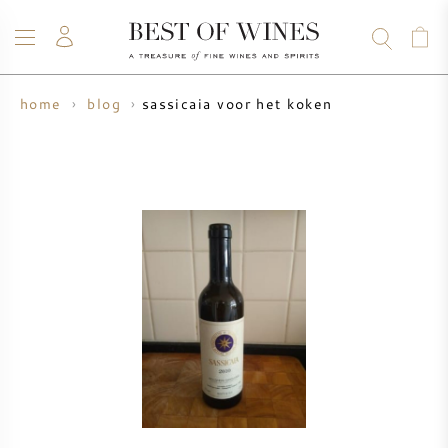
sassicaia voor het koken
home
blog
WIJN
CHAMPAGNE
WHISKY
RUM
STERKE DRANK
SALE
UW WIJN VERKOPEN
BLOG
OVER ONS
ALLE WIJNEN
ALLE CHAMPAGNES
WIJN SALE
NIEUW BINNEN
WHISKY SALE
WIJNHUIS
VOORVERKOOP
KRUG
VINTAGE CHART
BORDEAUX EN PRIMEUR
BOLLINGER
VOORVERKOOP