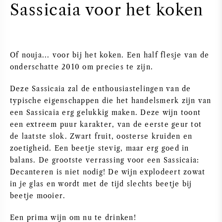
Sassicaia voor het koken
PERRIER JOUET
WIJNGLAZEN
VEUVE CLICQUOT
WIJN CADEAU
Of nouja... voor bij het koken. Een half flesje van de
MOËT & CHANDON
onderschatte 2010 om precies te zijn.
WIJN SALE
ARMAND DE BRIGNAC
Deze Sassicaia zal de enthousiastelingen van de
typische eigenschappen die het handelsmerk zijn van
JACQUES SELOSSE
een Sassicaia erg gelukkig maken. Deze wijn toont
een extreem puur karakter, van de eerste geur tot
de laatste slok. Zwart fruit, oosterse kruiden en
RODE WIJN
ALLE CHAMPAGNE MERKEN
zoetigheid. Een beetje stevig, maar erg goed in
balans. De grootste verrassing voor een Sassicaia:
WITTE WIJN
Decanteren is niet nodig! De wijn explodeert zowat
in je glas en wordt met de tijd slechts beetje bij
MOUSSERENDE WIJN
beetje mooier.
ROSE WIJN
Een prima wijn om nu te drinken!