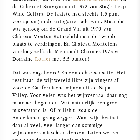
de Cabernet Sauvignon uit 1973 van Stag's Leap
ZOETE WIJN
Wine Cellars. De laatste had slechts 1,5 punt
voorsprong in de categorie rode wijn. Maar dat
was genoeg om de Grand Vin uit 1970 van
PORT
Château Mouton Rothschild naar de tweede
plaats te verdringen. En Chateau Montelena
versloeg zelfs de Meursault Charmes 1973 van
Domaine
Roulot
met 5,5 punten!
CABERNET SAUVIGNON
Dat was ongehoord! En een echte sensatie. Het
resultaat: de wijnwereld likte zijn vingers af
PINOT NOIR
voor de Californische wijnen uit de Napa
Valley. Voor velen was het wijnverhaal daar nog
CHARDONNAY
maar net begonnen. Wat natuurlijk een groot
misverstand is. Of bullshit, zoals de
Amerikanen graag zeggen. Want wijn bestaat
MERLOT
daar al veel, veel langer dan sommige
wijnkenners misschien denken. Laten we een
SAUVIGNON BLANC