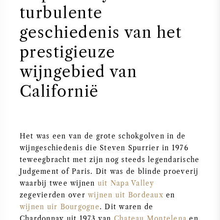
PERRIER JOUET
turbulente
WIJNGLAZEN
geschiedenis van het
VEUVE CLICQUOT
prestigieuze
WIJN CADEAU
MOËT & CHANDON
wijngebied van
WIJN SALE
ARMAND DE BRIGNAC
Californië
JACQUES SELOSSE
Het was een van de grote schokgolven in de
RODE WIJN
ALLE CHAMPAGNE MERKEN
wijngeschiedenis die Steven Spurrier in 1976
teweegbracht met zijn nog steeds legendarische
WITTE WIJN
Judgement of Paris. Dit was de blinde proeverij
waarbij twee wijnen
uit Napa Valley
MOUSSERENDE WIJN
zegevierden over
wijnen uit Bordeaux
en
wijnen uir Bourgogne
. Dit waren de
ROSE WIJN
Chardonnay uit 1973 van
Chateau Montelena
en