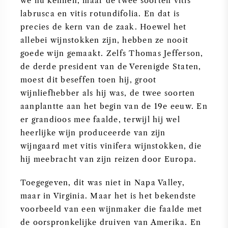
we nu kennen, maar de twee soorten vitis
labrusca en vitis rotundifolia. En dat is
AMERIKAANSE WIJN
precies de kern van de zaak. Hoewel het
allebei wijnstokken zijn, hebben ze nooit
OOSTENRIJKSE WIJN
goede wijn gemaakt. Zelfs Thomas Jefferson,
de derde president van de Verenigde Staten,
PORTUGESE WIJN
moest dit beseffen toen hij, groot
wijnliefhebber als hij was, de twee soorten
ALLE LANDEN
aanplantte aan het begin van de 19e eeuw. En
er grandioos mee faalde, terwijl hij wel
heerlijke wijn produceerde van zijn
wijngaard met vitis vinifera wijnstokken, die
hij meebracht van zijn reizen door Europa.
BORDEAUX
Toegegeven, dit was niet in Napa Valley,
BOURGOGNE
maar in Virginia. Maar het is het bekendste
voorbeeld van een wijnmaker die faalde met
TOSCANE
de oorspronkelijke druiven van Amerika. En