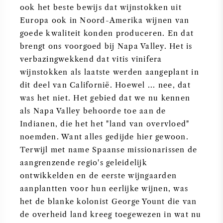
ook het beste bewijs dat wijnstokken uit
NAPA VALLEY
Europa ook in Noord-Amerika wijnen van
goede kwaliteit konden produceren. En dat
PIEMONTE
brengt ons voorgoed bij Napa Valley. Het is
verbazingwekkend dat vitis vinifera
RHONE
wijnstokken als laatste werden aangeplant in
dit deel van Californië. Hoewel ... nee, dat
CHABLIS
was het niet. Het gebied dat we nu kennen
als Napa Valley behoorde toe aan de
ALLE REGIO'S
Indianen, die het het "land van overvloed"
noemden. Want alles gedijde hier gewoon.
Terwijl met name Spaanse missionarissen de
aangrenzende regio's geleidelijk
ontwikkelden en de eerste wijngaarden
aanplantten voor hun eerlijke wijnen, was
het de blanke kolonist George Yount die van
de overheid land kreeg toegewezen in wat nu