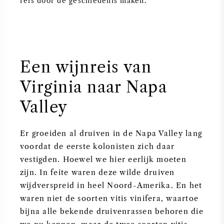
reis door de geschiedenis maken.
SYRAH / SHIRAZ
RIESLING
Een wijnreis van
ALLE DRUIVENSOORTEN
Virginia naar Napa
Valley
FRANSE WIJN
Er groeiden al druiven in de Napa Valley lang
voordat de eerste kolonisten zich daar
vestigden. Hoewel we hier eerlijk moeten
ITALIAANSE WIJN
zijn. In feite waren deze wilde druiven
wijdverspreid in heel Noord-Amerika. En het
SPAANSE WIJN
waren niet de soorten vitis vinifera, waartoe
bijna alle bekende druivenrassen behoren die
DUITSE WIJN