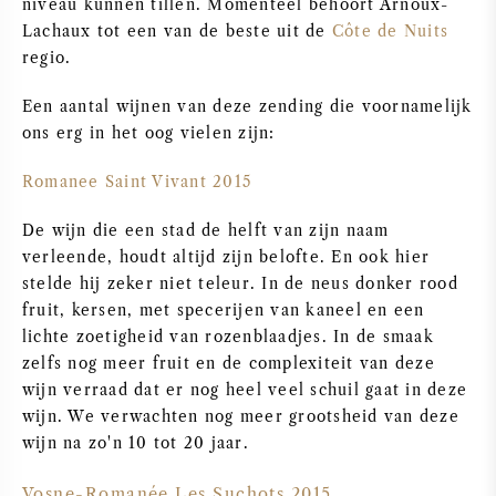
niveau kunnen tillen. Momenteel behoort Arnoux-
Lachaux tot een van de beste uit de
Côte de Nuits
ZOETE WIJN
regio.
PORT
Een aantal wijnen van deze zending die voornamelijk
ons erg in het oog vielen zijn:
Romanee Saint Vivant 2015
De wijn die een stad de helft van zijn naam
CABERNET SAUVIGNON
verleende, houdt altijd zijn belofte. En ook hier
stelde hij zeker niet teleur. In de neus donker rood
PINOT NOIR
fruit, kersen, met specerijen van kaneel en een
lichte zoetigheid van rozenblaadjes. In de smaak
CHARDONNAY
zelfs nog meer fruit en de complexiteit van deze
wijn verraad dat er nog heel veel schuil gaat in deze
wijn. We verwachten nog meer grootsheid van deze
MERLOT
wijn na zo'n 10 tot 20 jaar.
SAUVIGNON BLANC
Vosne-Romanée Les Suchots 2015