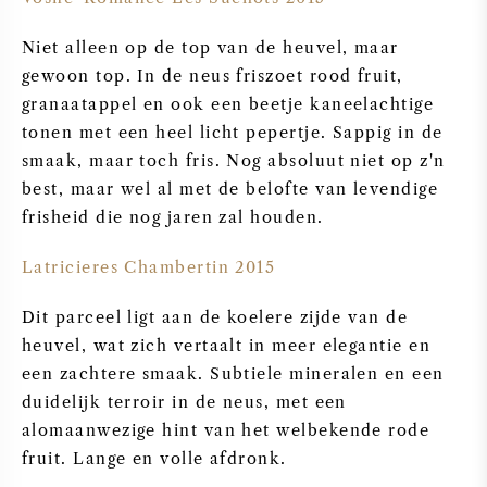
SYRAH / SHIRAZ
Niet alleen op de top van de heuvel, maar
gewoon top. In de neus friszoet rood fruit,
RIESLING
granaatappel en ook een beetje kaneelachtige
tonen met een heel licht pepertje. Sappig in de
ALLE DRUIVENSOORTEN
smaak, maar toch fris. Nog absoluut niet op z'n
best, maar wel al met de belofte van levendige
frisheid die nog jaren zal houden.
Latricieres Chambertin 2015
FRANSE WIJN
Dit parceel ligt aan de koelere zijde van de
heuvel, wat zich vertaalt in meer elegantie en
ITALIAANSE WIJN
een zachtere smaak. Subtiele mineralen en een
duidelijk terroir in de neus, met een
SPAANSE WIJN
alomaanwezige hint van het welbekende rode
fruit. Lange en volle afdronk.
DUITSE WIJN