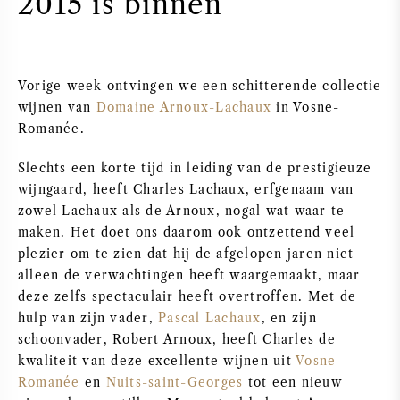
2015 is binnen
PERRIER JOUET
WIJNGLAZEN
VEUVE CLICQUOT
Vorige week ontvingen we een schitterende collectie
WIJN CADEAU
MOËT & CHANDON
wijnen van
Domaine Arnoux-Lachaux
in Vosne-
Romanée.
WIJN SALE
ARMAND DE BRIGNAC
Slechts een korte tijd in leiding van de prestigieuze
wijngaard, heeft Charles Lachaux, erfgenaam van
JACQUES SELOSSE
zowel Lachaux als de Arnoux, nogal wat waar te
maken. Het doet ons daarom ook ontzettend veel
RODE WIJN
ALLE CHAMPAGNE MERKEN
plezier om te zien dat hij de afgelopen jaren niet
alleen de verwachtingen heeft waargemaakt, maar
WITTE WIJN
deze zelfs spectaculair heeft overtroffen. Met de
hulp van zijn vader,
Pascal Lachaux
, en zijn
schoonvader, Robert Arnoux, heeft Charles de
MOUSSERENDE WIJN
kwaliteit van deze excellente wijnen uit
Vosne-
Romanée
en
Nuits-saint-Georges
tot een nieuw
ROSE WIJN