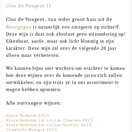
Clos de Vougeot 15
AMERIKAANSE WIJN
Clos de Vougeot, van ieder groot huis uit de
OOSTENRIJKSE WIJN
Bourgogne
is natuurlijk een categorie op zichzelf.
Deze wijn is daar ook absoluut geen uitzondering op!
PORTUGESE WIJN
Eikenhout, aarde, maar ook licht bloemig in zijn
karakter. Deze wijn zal over de volgende 20 jaar
ALLE LANDEN
alleen maar verbeteren.
We kunnen bijna niet wachten om erachter te komen
hoe deze wijnen over de komende jaren zich zullen
ontwikkelen, en zijn trots ze in ons assortiment te
mogen hebben opnemen.
BORDEAUX
Alle ontvangen wijnen:
BOURGOGNE
Vosne Romanee 2015
Vosne Romanee 1
er
cru Les Chaumes 2015
TOSCANE
Vosne Romanee 1er cru Les Suchots 2015
Chambolle Musigny 2015