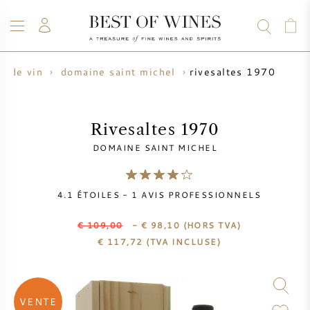
rivesaltes 1970
r de vin
domaine saint michel
VIN
CHAMPAGNE
WHISKY
RHUM
SPIRITUEUX
VENTE
BLOG
À PROPOS
Rivesaltes 1970
DOMAINE SAINT MICHEL
TOUS LES VINS
TOUS LES CHAMPAGNES
VENTE DE VIN
4.1
ÉTOILES -
1
AVIS PROFESSIONNELS
NOUVEAUTÉS
VENTE DE WHISKY
€ 109,00
- € 98,10
(HORS TVA)
PRODUCTEUR DE VIN
PRÉVENTE
€
117,72
(TVA INCLUSE)
KRUG
TABLEAU DES MILLESIMES
BORDEAUX EN PRIMEUR
BOLLINGER
VENTE
PRÉVENTE