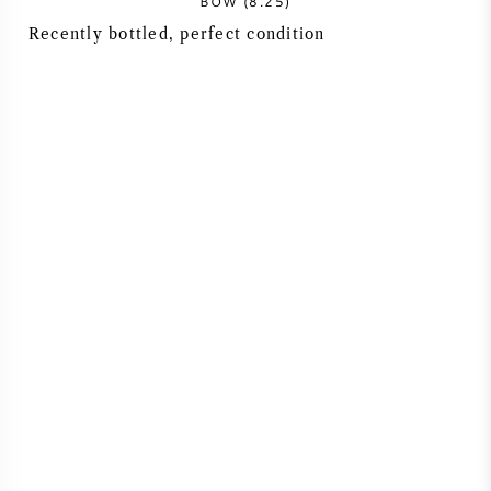
BOW (8.25)
Recently bottled, perfect condition
SYRAH / SHIRAZ
RIESLING
CÉPAGES
VIN FRANÇAIS
VIN ITALIEN
VIN ESPAGNOL
VIN ALLEMAND