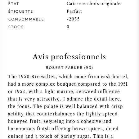
ÉTAT
Caisse en bois originale
SYRAH / SHIRAZ
ÉTIQUETTE
Parfait
CONSOMMABLE
-2035
STOCK
0
RIESLING
CÉPAGES
Avis professionnels
ROBERT PARKER (93)
The 1950 Rivesaltes, which came from cask barrel,
VIN FRANÇAIS
had a more complex bouquet compared to the 1951
or 1952, with a light marine, seaweed influence
VIN ITALIEN
that is very attractive. I admire the detail here,
the focus. The palate is well balanced with crisp
acidity that counterbalances the lightly spiced
VIN ESPAGNOL
honeyed fruit, segueing into a cohesive and
harmonious finish offering brown spices, dried
VIN ALLEMAND
quince and a touch of barley sugar. This is a