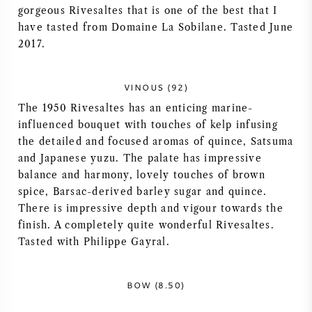
gorgeous Rivesaltes that is one of the best that I
VIN AMÉRICAIN
have tasted from Domaine La Sobilane. Tasted June
2017.
VIN AUTRICHIEN
VINOUS (92)
VIN PORTUGAIS
The 1950 Rivesaltes has an enticing marine-
influenced bouquet with touches of kelp infusing
TOUT LES PAYS
the detailed and focused aromas of quince, Satsuma
and Japanese yuzu. The palate has impressive
balance and harmony, lovely touches of brown
spice, Barsac-derived barley sugar and quince.
There is impressive depth and vigour towards the
BORDEAUX
finish. A completely quite wonderful Rivesaltes.
Tasted with Philippe Gayral.
BOURGOGNE
BOW (8.50)
TOSCANE