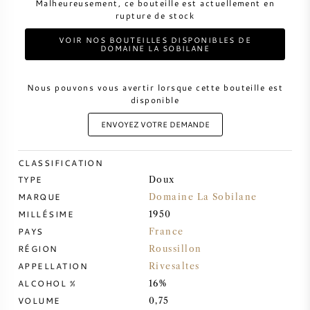
Malheureusement, ce bouteille est actuellement en
rupture de stock
VIN DOUX
VOIR NOS BOUTEILLES DISPONIBLES DE
DOMAINE LA SOBILANE
PORTO
Nous pouvons vous avertir lorsque cette bouteille est
disponible
ENVOYEZ VOTRE DEMANDE
CABERNET SAUVIGNON
CLASSIFICATION
TYPE
Doux
PINOT NOIR
MARQUE
Domaine La Sobilane
MILLÉSIME
1950
CHARDONNAY
PAYS
France
RÉGION
Roussillon
MERLOT
APPELLATION
Rivesaltes
ALCOHOL %
16%
SAUVIGNON BLANC
VOLUME
0,75