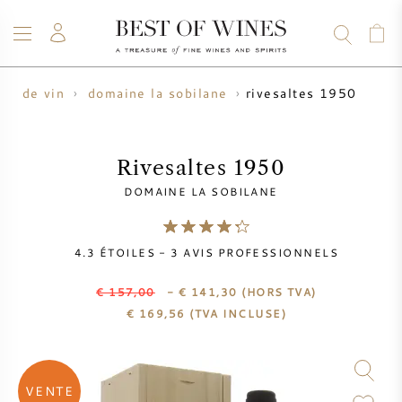
rivesaltes 1950
ur de vin
domaine la sobilane
VIN
CHAMPAGNE
WHISKY
RHUM
SPIRITUEUX
VENTE
BLOG
À PROPOS
Rivesaltes 1950
DOMAINE LA SOBILANE
TOUS LES VINS
TOUS LES CHAMPAGNES
VENTE DE VIN
4.3
ÉTOILES -
3
AVIS PROFESSIONNELS
NOUVEAUTÉS
VENTE DE WHISKY
€ 157,00
- € 141,30
(HORS TVA)
PRODUCTEUR DE VIN
PRÉVENTE
€
169,56
(TVA INCLUSE)
KRUG
TABLEAU DES MILLESIMES
BORDEAUX EN PRIMEUR
BOLLINGER
VENTE
PRÉVENTE