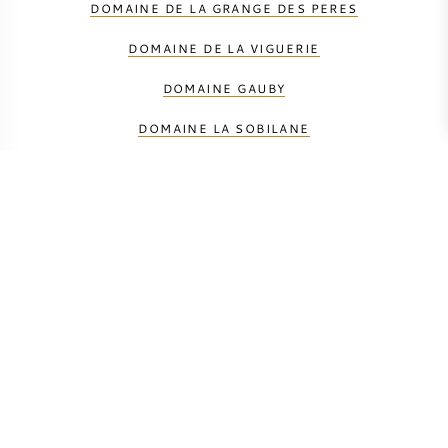
DOMAINE DE LA GRANGE DES PERES
DOMAINE DE LA VIGUERIE
DOMAINE GAUBY
DOMAINE LA SOBILANE
DOMAINE LAFAGE
DOMAINE LE VIEUX CHENE
DOMAINE SAINT MICHEL
L'ARCHIVISTE
M. CHAPOUTIER VIN
RIVEYRAC
THUNEVIN-CALVET