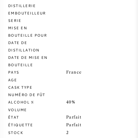
DISTILLERIE
VIN DOUX
EMBOUTEILLEUR
SERIE
MISE EN
PORTO
BOUTEILLE POUR
DATE DE
DISTILLATION
DATE DE MISE EN
BOUTEILLE
CABERNET SAUVIGNON
PAYS
France
AGE
PINOT NOIR
CASK TYPE
NUMÉRO DE FÛT
CHARDONNAY
ALCOHOL %
40%
VOLUME
MERLOT
ÉTAT
Parfait
ÉTIQUETTE
Parfait
STOCK
SAUVIGNON BLANC
2