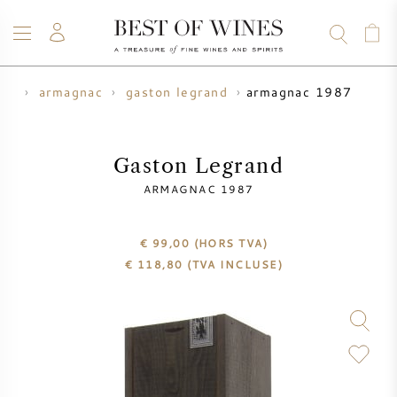
armagnac 1987
eux
armagnac
gaston legrand
VIN
CHAMPAGNE
WHISKY
RHUM
SPIRITUEUX
VENTE
BLOG
À PROPOS
Gaston Legrand
ARMAGNAC 1987
TOUS LES VINS
TOUS LES CHAMPAGNES
VENTE DE VIN
€ 99,00
(HORS TVA)
NOUVEAUTÉS
VENTE DE WHISKY
€
118,80
(TVA INCLUSE)
PRODUCTEUR DE VIN
PRÉVENTE
KRUG
TABLEAU DES MILLESIMES
BORDEAUX EN PRIMEUR
BOLLINGER
PRÉVENTE