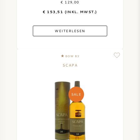
€ 129,00
€ 153,51 (INKL. MWST.)
DESSERTWEIN
PORTWEIN
WEITERLESEN
BOW 83
SCAPA
CABERNET SAUVIGNON
PINOT NOIR
SALE
CHARDONNAY
MERLOT
SAUVIGNON BLANC