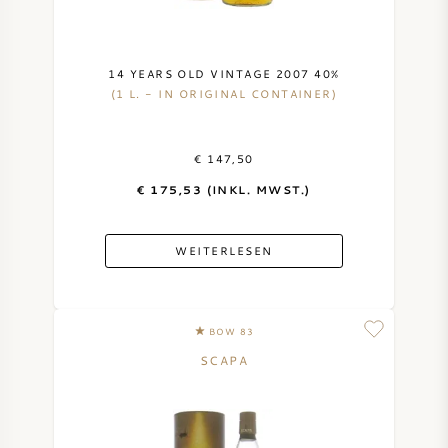
SYRAH / SHIRAZ
14 YEARS OLD VINTAGE 2007 40%
RIESLING
(1 L. - IN ORIGINAL CONTAINER)
ALLE REBSORTEN
€ 147,50
€ 175,53 (INKL. MWST.)
WEITERLESEN
FRANZÖSISCHER WEIN
ITALIENISCHER WEIN
BOW 83
SCAPA
SPANISCHER WEIN
DEUTSCHER WEIN