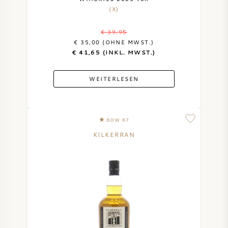
(X)
€ 39,95
€ 35,00 (OHNE MWST.)
€ 41,65 (INKL. MWST.)
WEITERLESEN
BOW 87
KILKERRAN