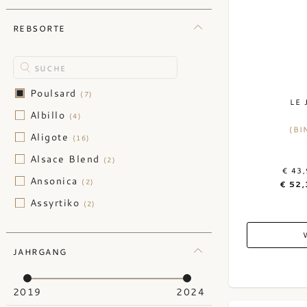
REBSORTE
Poulsard
(7)
LE 
Albillo
(4)
(BI
Aligote
(16)
Alsace Blend
(2)
€ 43
Ansonica
(2)
€ 52,
Assyrtiko
(2)
Barbera
(4)
Bordeaux Blend
(489)
JAHRGANG
Cabernet Franc
(389)
Cabernet Sauvignon
2019
2024
(669)