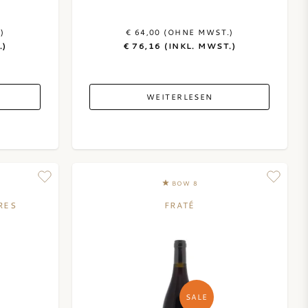
)
€ 64,00 (OHNE MWST.)
.)
€ 76,16 (INKL. MWST.)
WEITERLESEN
BOW 8
RES
FRATÉ
SALE