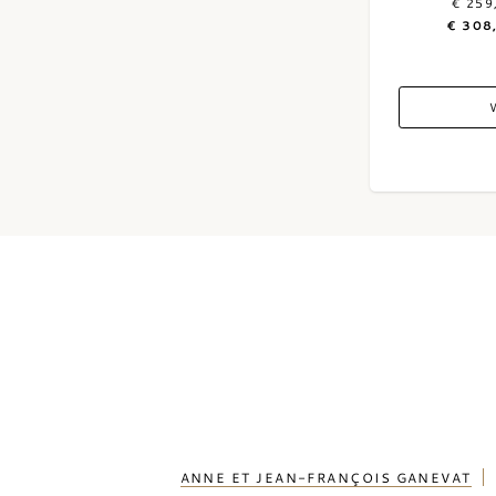
€ 259
Grenache
(97)
€ 308
Grenache Blanc
(5)
Gruner Veltliner
(13)
Malbec
(40)
Malvasia
(2)
Marsanne
(13)
Merlot
(652)
Mourvedre
(22)
Muscat
(2)
Nebbiolo
(221)
Palomino
(4)
Pedro Ximenez
(1)
Petit Manseng
(8)
Petit Verdot
(80)
ANNE ET JEAN-FRANÇOIS GANEVAT