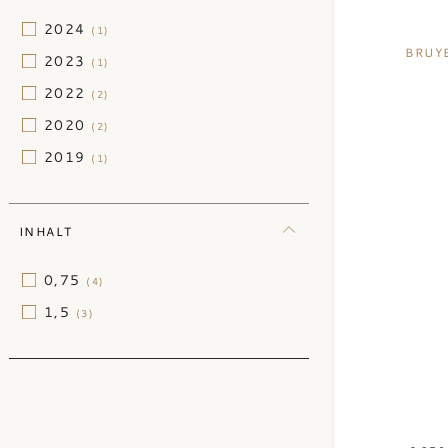
Carignan
(7)
2024
(1)
Carmenere
(16)
BRUY
2023
(1)
Chardonnay
(725)
2022
(2)
Chasselas
(1)
2020
(2)
Chenin Blanc
(63)
2019
(1)
Cinsault
(15)
Friulano
(4)
INHALT
Furmint
(1)
Gamay
(25)
0,75
(4)
Garnacha
(15)
1,5
(3)
Gewürztraminer
(6)
Godello
(2)
Godello
(2)
Graciano
(4)