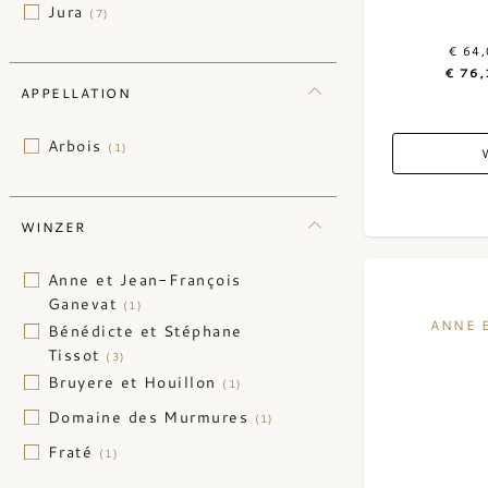
Jura
(7)
€ 64
€ 76,
APPELLATION
Arbois
(1)
WINZER
Anne et Jean-François
Ganevat
(1)
ANNE 
Bénédicte et Stéphane
Tissot
(3)
Bruyere et Houillon
(1)
Domaine des Murmures
(1)
Fraté
(1)