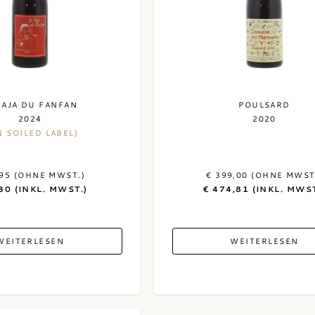
JAJA DU FANFAN
POULSARD
2024
2020
N SOILED LABEL)
,95 (OHNE MWST.)
€ 399,00 (OHNE MWST
30 (INKL. MWST.)
€ 474,81 (INKL. MWST
WEITERLESEN
WEITERLESEN