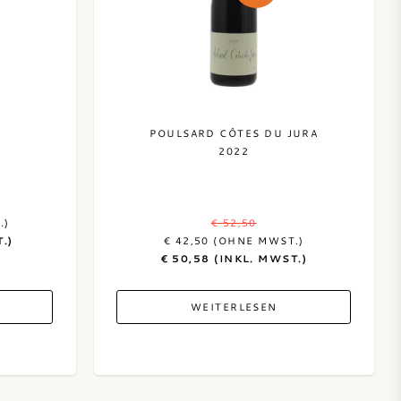
POULSARD CÔTES DU JURA
2022
.)
€ 52,50
.)
€ 42,50 (OHNE MWST.)
€ 50,58 (INKL. MWST.)
WEITERLESEN