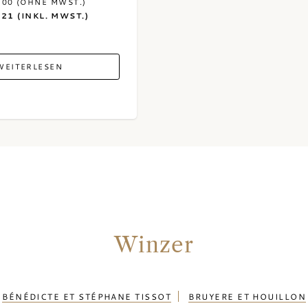
,00 (OHNE MWST.)
,21 (INKL. MWST.)
WEITERLESEN
Winzer
BÉNÉDICTE ET STÉPHANE TISSOT
BRUYERE ET HOUILLON