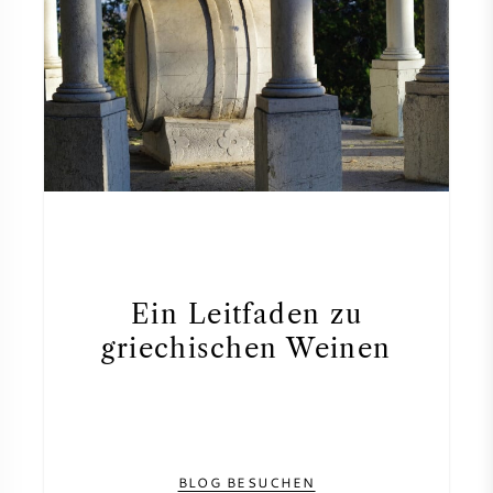
DESSERTWEIN
PORTWEIN
CABERNET SAUVIGNON
PINOT NOIR
Ein Leitfaden zu
griechischen Weinen
CHARDONNAY
MERLOT
SAUVIGNON BLANC
BLOG BESUCHEN