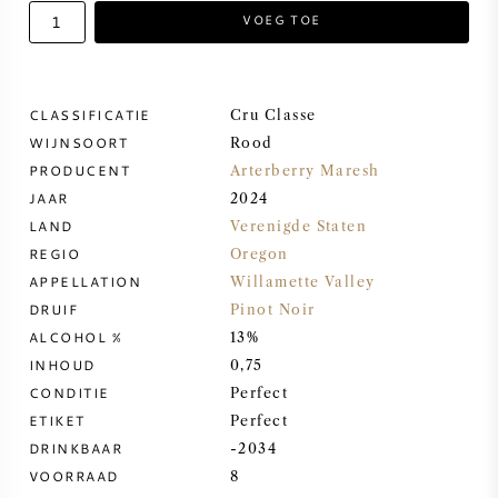
VOEG TOE
ZOETE WIJN
PORT
CLASSIFICATIE
Cru Classe
WIJNSOORT
Rood
PRODUCENT
Arterberry Maresh
JAAR
2024
LAND
Verenigde Staten
CABERNET SAUVIGNON
REGIO
Oregon
APPELLATION
Willamette Valley
PINOT NOIR
DRUIF
Pinot Noir
ALCOHOL %
13%
CHARDONNAY
INHOUD
0,75
CONDITIE
Perfect
MERLOT
ETIKET
Perfect
DRINKBAAR
-2034
VOORRAAD
8
SAUVIGNON BLANC