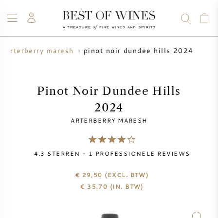
pinot noir dundee hills 2024
arterberry maresh
WIJN
CHAMPAGNE
WHISKY
RUM
STERKE DRANK
SALE
UW WIJN VERKOPEN
BLOG
OVER ONS
Pinot Noir Dundee Hills
2024
ALLE WIJNEN
ALLE CHAMPAGNES
WIJN SALE
ARTERBERRY MARESH
NIEUW BINNEN
WHISKY SALE
4.3
STERREN -
1
PROFESSIONELE REVIEWS
WIJNHUIS
VOORVERKOOP
KRUG
€ 29,50
(EXCL. BTW)
€
35,70
(IN. BTW)
VINTAGE CHART
BORDEAUX EN PRIMEUR
BOLLINGER
VOORVERKOOP