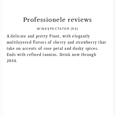
SYRAH / SHIRAZ
Professionele reviews
RIESLING
WINESPECTATOR (93)
A delicate and pretty Pinot, with elegantly
ALLE DRUIVENSOORTEN
multilayered flavors of cherry and strawberry that
take on accents of rose petal and dusky spices.
Ends with refined tannins. Drink now through
2034.
FRANSE WIJN
ITALIAANSE WIJN
SPAANSE WIJN
DUITSE WIJN