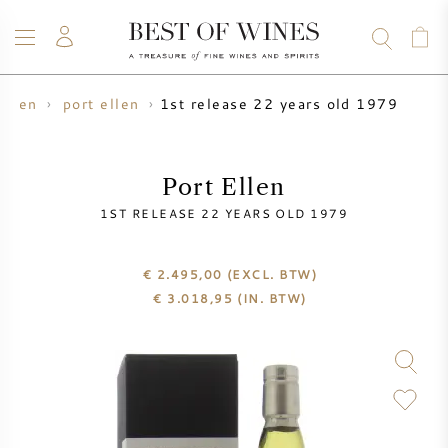
1st release 22 years old 1979
erken
port ellen
WIJN
CHAMPAGNE
WHISKY
RUM
STERKE DRANK
SALE
UW WIJN VERKOPEN
BLOG
OVER ONS
Port Ellen
1ST RELEASE 22 YEARS OLD 1979
ALLE WIJNEN
ALLE CHAMPAGNES
WIJN SALE
€ 2.495,00
(EXCL. BTW)
NIEUW BINNEN
WHISKY SALE
€
3.018,95
(IN. BTW)
WIJNHUIS
VOORVERKOOP
KRUG
VINTAGE CHART
BORDEAUX EN PRIMEUR
BOLLINGER
VOORVERKOOP