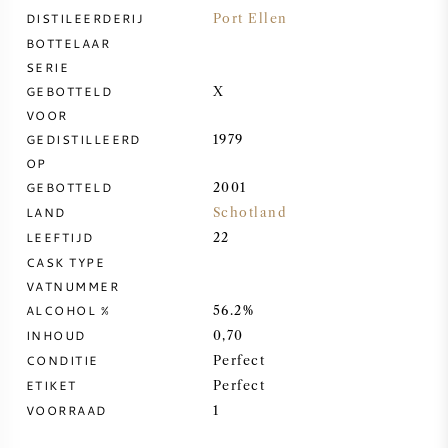
DISTILEERDERIJ
Port Ellen
ZOETE WIJN
BOTTELAAR
SERIE
GEBOTTELD
X
PORT
VOOR
GEDISTILLEERD
1979
OP
GEBOTTELD
2001
LAND
Schotland
CABERNET SAUVIGNON
LEEFTIJD
22
CASK TYPE
PINOT NOIR
VATNUMMER
ALCOHOL %
56.2%
CHARDONNAY
INHOUD
0,70
CONDITIE
Perfect
MERLOT
ETIKET
Perfect
VOORRAAD
1
SAUVIGNON BLANC