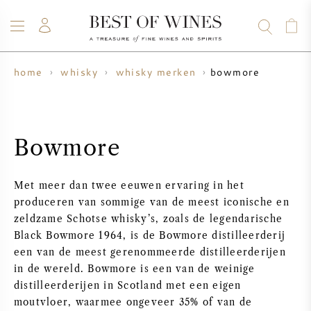
bowmore
home
whisky
whisky merken
WIJN
CHAMPAGNE
WHISKY
RUM
STERKE DRANK
SALE
UW WIJN VERKOPEN
BLOG
OVER ONS
Bowmore
ALLE WIJNEN
ALLE CHAMPAGNES
WIJN SALE
Met meer dan twee eeuwen ervaring in het
NIEUW BINNEN
WHISKY SALE
produceren van sommige van de meest iconische en
zeldzame Schotse whisky’s, zoals de legendarische
WIJNHUIS
VOORVERKOOP
Black Bowmore 1964, is de Bowmore distilleerderij
KRUG
een van de meest gerenommeerde distilleerderijen
in de wereld. Bowmore is een van de weinige
VINTAGE CHART
BORDEAUX EN PRIMEUR
BOLLINGER
distilleerderijen in Scotland met een eigen
moutvloer, waarmee ongeveer 35% of van de
VOORVERKOOP