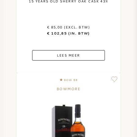
15 YEARS OLD SHERRY OAK CASK 43%
€ 85,00 (EXCL. BTW)
€ 102,85 (IN. BTW)
LEES MEER
BOW 88
BOWMORE