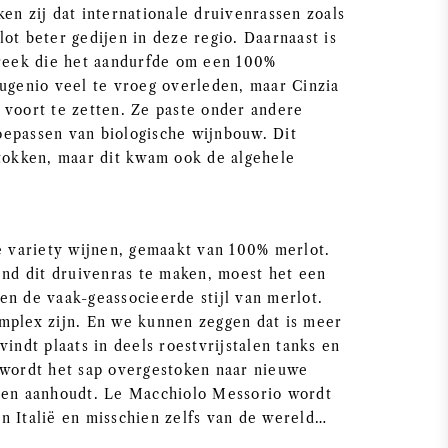
en zij dat internationale druivenrassen zoals
ot beter gedijen in deze regio. Daarnaast is
treek die het aandurfde om een 100%
Eugenio veel te vroeg overleden, maar Cinzia
 voort te zetten. Ze paste onder andere
oepassen van biologische wijnbouw. Dit
stokken, maar dit kwam ook de algehele
le variety wijnen, gemaakt van 100% merlot.
end dit druivenras te maken, moest het een
en de vaak-geassocieerde stijl van merlot.
mplex zijn. En we kunnen zeggen dat is meer
indt plaats in deels roestvrijstalen tanks en
 wordt het sap overgestoken naar nieuwe
nden aanhoudt. Le Macchiolo Messorio wordt
n Italië en misschien zelfs van de wereld…