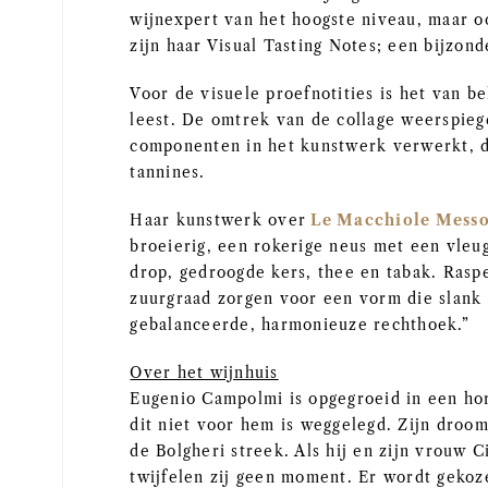
wijnexpert van het hoogste niveau, maar o
zijn haar Visual Tasting Notes; een bijzo
Voor de visuele proefnotities is het van b
leest. De omtrek van de collage weerspiege
componenten in het kunstwerk verwerkt, de
tannines.
Haar kunstwerk over
Le Macchiole Messo
broeierig, een rokerige neus met een vleu
drop, gedroogde kers, thee en tabak. Raspe
zuurgraad zorgen voor een vorm die slank 
gebalanceerde, harmonieuze rechthoek.”
Over het wijnhuis
Eugenio Campolmi is opgegroeid in een hore
dit niet voor hem is weggelegd. Zijn droo
de Bolgheri streek. Als hij en zijn vrouw C
twijfelen zij geen moment. Er wordt geko