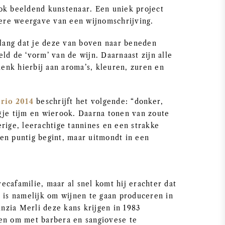
ok beeldend kunstenaar. Een uniek project
ndere weergave van een wijnomschrijving.
elang dat je deze van boven naar beneden
ld de ‘vorm’ van de wijn. Daarnaast zijn alle
nk hierbij aan aroma’s, kleuren, zuren en
rio 2014
beschrijft het volgende: “donker,
gje tijm en wierook. Daarna tonen van zoute
rige, leerachtige tannines en een strakke
en puntig begint, maar uitmondt in een
cafamilie, maar al snel komt hij erachter dat
m is namelijk om wijnen te gaan produceren in
inzia Merli deze kans krijgen in 1983
zen om met barbera en sangiovese te