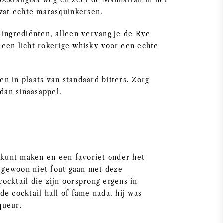
 cocktailglas weg en zeef de Manhattan in het
 wat echte marasquinkersen.
 ingrediënten, alleen vervang je de Rye
een licht rokerige whisky voor een echte
ken in plaats van standaard bitters. Zorg
 dan sinaasappel.
e kunt maken en een favoriet onder het
t gewoon niet fout gaan met deze
ocktail die zijn oorsprong ergens in
e cocktail hall of fame nadat hij was
queur.