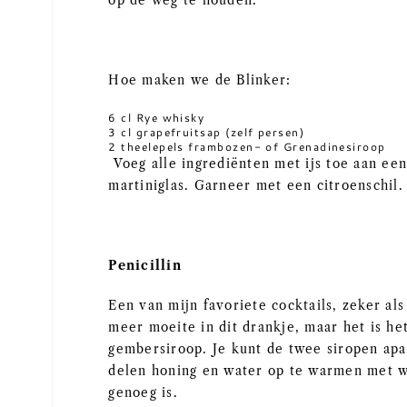
op de weg te houden.
Hoe maken we de Blinker:
6 cl Rye whisky
3 cl grapefruitsap (zelf persen)
2 theelepels frambozen- of Grenadinesiroop
Voeg alle ingrediënten met ijs toe aan ee
martiniglas. Garneer met een citroenschil.
Penicillin
Een van mijn favoriete cocktails, zeker als
meer moeite in dit drankje, maar het is he
gembersiroop. Je kunt de twee siropen apa
delen honing en water op te warmen met wa
genoeg is.