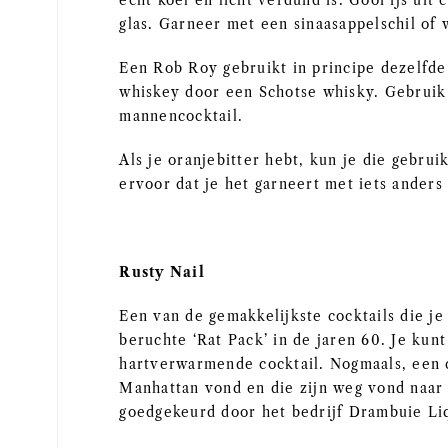
echt koel en licht verdund is. Gooi ijs uit
glas. Garneer met een sinaasappelschil of
Een Rob Roy gebruikt in principe dezelfde
whiskey door een Schotse whisky. Gebruik 
mannencocktail.
Als je oranjebitter hebt, kun je die gebrui
ervoor dat je het garneert met iets anders
Rusty Nail
Een van de gemakkelijkste cocktails die j
beruchte ‘Rat Pack’ in de jaren 60. Je kun
hartverwarmende cocktail. Nogmaals, een c
Manhattan vond en die zijn weg vond naar d
goedgekeurd door het bedrijf Drambuie Li