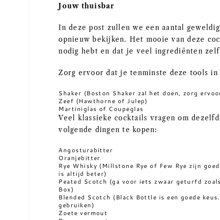
Jouw thuisbar
In deze post zullen we een aantal geweldi
opnieuw bekijken. Het mooie van deze cockt
nodig hebt en dat je veel ingrediënten zel
Zorg ervoor dat je tenminste deze tools in
Shaker (Boston Shaker zal het doen, zorg ervoor
Zeef (Hawthorne of Julep)
Martiniglas of Coupeglas
Veel klassieke cocktails vragen om dezelfd
volgende dingen te kopen:
Angosturabitter
Oranjebitter
Rye Whisky (Millstone Rye of Few Rye zijn goe
is altijd beter)
Peated Scotch (ga voor iets zwaar geturfd zoa
Box)
Blended Scotch (Black Bottle is een goede keus.
gebruiken)
Zoete vermout