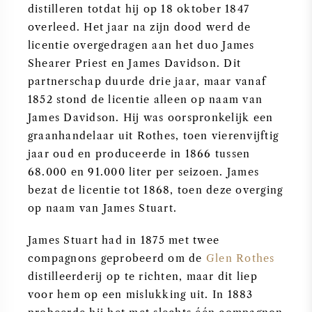
distilleren totdat hij op 18 oktober 1847
SYRAH / SHIRAZ
overleed. Het jaar na zijn dood werd de
licentie overgedragen aan het duo James
RIESLING
Shearer Priest en James Davidson. Dit
partnerschap duurde drie jaar, maar vanaf
ALLE DRUIVENSOORTEN
1852 stond de licentie alleen op naam van
James Davidson. Hij was oorspronkelijk een
graanhandelaar uit Rothes, toen vierenvijftig
jaar oud en produceerde in 1866 tussen
68.000 en 91.000 liter per seizoen. James
FRANSE WIJN
bezat de licentie tot 1868, toen deze overging
op naam van James Stuart.
ITALIAANSE WIJN
James Stuart had in 1875 met twee
compagnons geprobeerd om de
Glen Rothes
SPAANSE WIJN
distilleerderij op te richten, maar dit liep
voor hem op een mislukking uit. In 1883
DUITSE WIJN