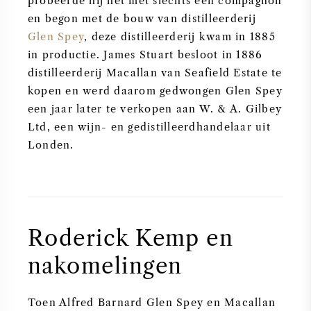
probeerde hij het met slechts één compagnon
en begon met de bouw van distilleerderij
AMERIKAANSE WIJN
Glen Spey
, deze distilleerderij kwam in 1885
in productie. James Stuart besloot in 1886
OOSTENRIJKSE WIJN
distilleerderij Macallan van Seafield Estate te
kopen en werd daarom gedwongen Glen Spey
PORTUGESE WIJN
een jaar later te verkopen aan W. & A. Gilbey
Ltd, een wijn- en gedistilleerdhandelaar uit
ALLE LANDEN
Londen.
BORDEAUX
Roderick Kemp en
BOURGOGNE
nakomelingen
TOSCANE
Toen Alfred Barnard Glen Spey en Macallan