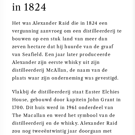
in 1824
ZOETE WIJN
Het was Alexander Raid die in 1824 een
PORT
vergunning aanvroeg om een distilleerderij te
bouwen op een stuk land van meer dan
zeven hectare dat hij huurde van de graaf
van Seafield. Een jaar later produceerde
Alexander zijn eerste whisky uit zijn
CABERNET SAUVIGNON
distilleerderij McAllan, de naam van de
plaats waar zijn onderneming was gevestigd.
PINOT NOIR
Vlakbij de distilleerderij staat Easter Elchies
CHARDONNAY
House, gebouwd door kapitein John Grant in
1700. Dit huis werd in 1961 onderdeel van
MERLOT
The Macallan en werd het symbool van de
distilleerderij en de whisky. Alexander Raid
SAUVIGNON BLANC
zou nog tweeëntwintig jaar doorgaan met