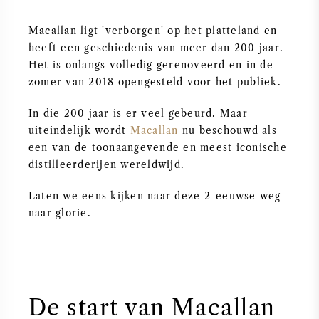
PERRIER JOUET
Macallan ligt 'verborgen' op het platteland en
WIJNGLAZEN
VEUVE CLICQUOT
heeft een geschiedenis van meer dan 200 jaar.
Het is onlangs volledig gerenoveerd en in de
WIJN CADEAU
zomer van 2018 opengesteld voor het publiek.
MOËT & CHANDON
WIJN SALE
In die 200 jaar is er veel gebeurd. Maar
ARMAND DE BRIGNAC
uiteindelijk wordt
Macallan
nu beschouwd als
een van de toonaangevende en meest iconische
JACQUES SELOSSE
distilleerderijen wereldwijd.
Laten we eens kijken naar deze 2-eeuwse weg
RODE WIJN
ALLE CHAMPAGNE MERKEN
naar glorie.
WITTE WIJN
MOUSSERENDE WIJN
De start van Macallan
ROSE WIJN