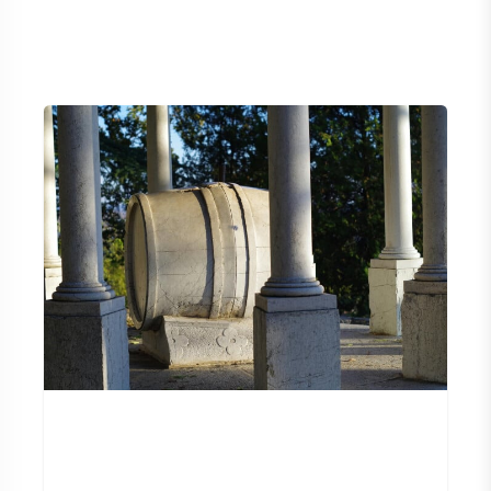
SYRAH / SHIRAZ
RIESLING
ALLE DRUIVENSOORTEN
FRANSE WIJN
ITALIAANSE WIJN
SPAANSE WIJN
DUITSE WIJN