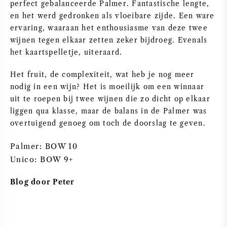
perfect gebalanceerde Palmer. Fantastische lengte,
en het werd gedronken als vloeibare zijde. Een ware
ZOETE WIJN
ervaring, waaraan het enthousiasme van deze twee
wijnen tegen elkaar zetten zeker bijdroeg. Evenals
PORT
het kaartspelletje, uiteraard.
Het fruit, de complexiteit, wat heb je nog meer
nodig in een wijn? Het is moeilijk om een winnaar
uit te roepen bij twee wijnen die zo dicht op elkaar
CABERNET SAUVIGNON
liggen qua klasse, maar de balans in de Palmer was
overtuigend genoeg om toch de doorslag te geven.
PINOT NOIR
Palmer: BOW 10
Unico: BOW 9+
CHARDONNAY
Blog door Peter
MERLOT
SAUVIGNON BLANC