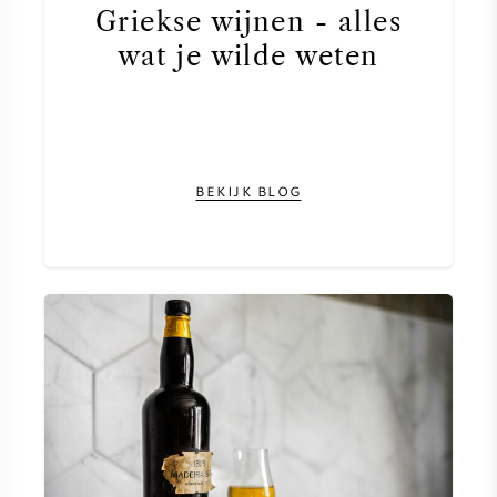
Griekse wijnen - alles
AMERIKAANSE WIJN
wat je wilde weten
OOSTENRIJKSE WIJN
PORTUGESE WIJN
BEKIJK BLOG
ALLE LANDEN
BORDEAUX
BOURGOGNE
TOSCANE