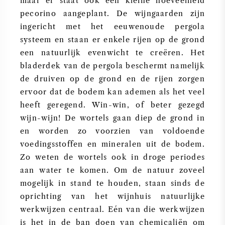
maar er staat ook een kleine hoeveelheid
NAPA VALLEY
pecorino aangeplant. De wijngaarden zijn
ingericht met het eeuwenoude pergola
PIEMONTE
systeem en staan er enkele rijen op de grond
een natuurlijk evenwicht te creëren. Het
RHONE
bladerdek van de pergola beschermt namelijk
de druiven op de grond en de rijen zorgen
CHABLIS
ervoor dat de bodem kan ademen als het veel
heeft geregend. Win-win, of beter gezegd
wijn-wijn! De wortels gaan diep de grond in
ALLE REGIO'S
en worden zo voorzien van voldoende
voedingsstoffen en mineralen uit de bodem.
Zo weten de wortels ook in droge periodes
aan water te komen. Om de natuur zoveel
mogelijk in stand te houden, staan sinds de
oprichting van het wijnhuis natuurlijke
werkwijzen centraal. Eén van die werkwijzen
is het in de ban doen van chemicaliën om