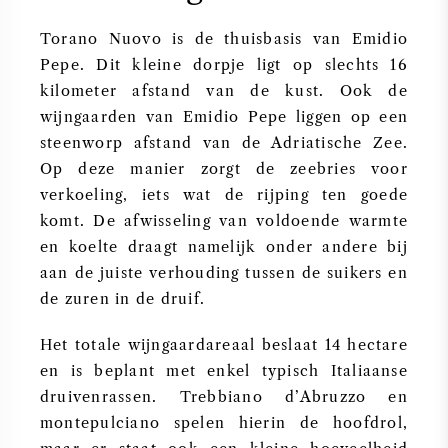
AMERIKAANSE WIJN
Torano Nuovo is de thuisbasis van Emidio
Pepe. Dit kleine dorpje ligt op slechts 16
OOSTENRIJKSE WIJN
kilometer afstand van de kust. Ook de
wijngaarden van Emidio Pepe liggen op een
PORTUGESE WIJN
steenworp afstand van de Adriatische Zee.
Op deze manier zorgt de zeebries voor
ALLE LANDEN
verkoeling, iets wat de rijping ten goede
komt. De afwisseling van voldoende warmte
en koelte draagt namelijk onder andere bij
aan de juiste verhouding tussen de suikers en
de zuren in de druif.
BORDEAUX
Het totale wijngaardareaal beslaat 14 hectare
BOURGOGNE
en is beplant met enkel typisch Italiaanse
druivenrassen. Trebbiano d’Abruzzo en
TOSCANE
montepulciano spelen hierin de hoofdrol,