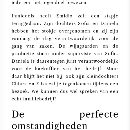
iedereen het tegendeel bewezen.
SYRAH / SHIRAZ
Inmiddels heeft Emidio zelf een stapje
teruggedaan. Zijn dochters Sofia en Daniela
RIESLING
hebben het stokje overgenomen en zij zijn
vandaag de dag verantwoordelijk voor de
ALLE DRUIVENSOORTEN
gang van zaken. De wijngaarden en de
productie staan onder supervisie van Sofie.
Daniela is daarentegen juist verantwoordelijk
voor de backoffice van het bedrijf. Maar
daar blijft het niet bij, ook zijn kleindochters
FRANSE WIJN
Chiara en Elisa zal je tegenkomen tijdens een
bezoek. We kunnen dus wel spreken van een
ITALIAANSE WIJN
echt familiebedrijf!
SPAANSE WIJN
De perfecte
omstandigheden
DUITSE WIJN