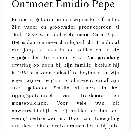
Ontmoet Emidio Pepe
ZOETE WIJN
Emidio is geboren in een wijnmakers familie.
Zijn vader en grootvader produceerden al
PORT
sinds 1889 wijn onder de naam Casa Pepe.
Het is daarom meer dan logisch dat Emidio al
van jongs af aan in de kelder en in de
wijngaarden te vinden was. Na jarenlang
CABERNET SAUVIGNON
ervaring op doen bij zijn familie, besluit hij
in 1964 om voor zichzelf te beginnen en zijn
PINOT NOIR
eigen wijnen te gaan produceren. Vanaf zijn
start geloofde Emidio al sterk in het
CHARDONNAY
rijpingspotentieel van trebbiano en
montepulciano. Voor vele was dit
MERLOT
onwaarschijnlijk en zij hadden er dan ook
weinig vertrouwen in. Door zijn toewijding
SAUVIGNON BLANC
aan deze lokale druivenrassen heeft hij juist