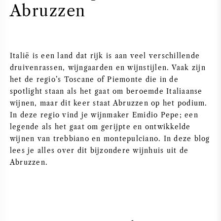
Abruzzen
PERRIER JOUET
WIJNGLAZEN
VEUVE CLICQUOT
WIJN CADEAU
Italië is een land dat rijk is aan veel verschillende
MOËT & CHANDON
druivenrassen, wijngaarden en wijnstijlen. Vaak zijn
WIJN SALE
het de regio’s Toscane of Piemonte die in de
ARMAND DE BRIGNAC
spotlight staan als het gaat om beroemde Italiaanse
wijnen, maar dit keer staat Abruzzen op het podium.
JACQUES SELOSSE
In deze regio vind je wijnmaker Emidio Pepe; een
legende als het gaat om gerijpte en ontwikkelde
RODE WIJN
ALLE CHAMPAGNE MERKEN
wijnen van trebbiano en montepulciano. In deze blog
lees je alles over dit bijzondere wijnhuis uit de
Abruzzen.
WITTE WIJN
MOUSSERENDE WIJN
ROSE WIJN