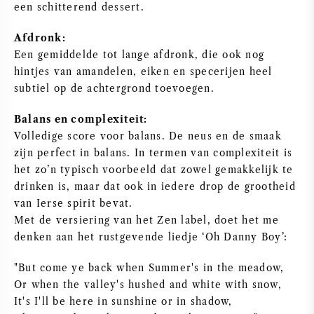
een schitterend dessert.
AMERIKAANSE WIJN
Afdronk:
Een gemiddelde tot lange afdronk, die ook nog
OOSTENRIJKSE WIJN
hintjes van amandelen, eiken en specerijen heel
subtiel op de achtergrond toevoegen.
PORTUGESE WIJN
Balans en complexiteit:
ALLE LANDEN
Volledige score voor balans. De neus en de smaak
zijn perfect in balans. In termen van complexiteit is
het zo’n typisch voorbeeld dat zowel gemakkelijk te
drinken is, maar dat ook in iedere drop de grootheid
van Ierse spirit bevat.
BORDEAUX
Met de versiering van het Zen label, doet het me
denken aan het rustgevende liedje ‘Oh Danny Boy’:
BOURGOGNE
"But come ye back when Summer's in the meadow,
Or when the valley's hushed and white with snow,
TOSCANE
It's I'll be here in sunshine or in shadow,