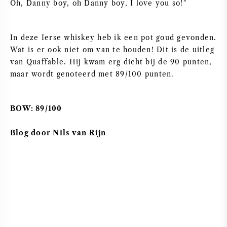
Oh, Danny boy, oh Danny boy, I love you so!"
NAPA VALLEY
In deze Ierse whiskey heb ik een pot goud gevonden.
PIEMONTE
Wat is er ook niet om van te houden! Dit is de uitleg
van Quaffable. Hij kwam erg dicht bij de 90 punten,
RHONE
maar wordt genoteerd met 89/100 punten.
CHABLIS
BOW: 89/100
ALLE REGIO'S
Blog door Nils van Rijn