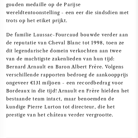
gouden medaille op de Parijse
NAPA VALLEY
wereldtentoonstelling - een eer die sindsdien met
trots op het etiket prijkt.
PIEMONTE
De familie Laussac-Fourcaud bouwde verder aan
RHONE
de reputatie van Cheval Blanc tot 1998, toen ze
dit legendarische domein verkochten aan twee
CHABLIS
van de machtigste zakenlieden van hun tijd:
Bernard Arnault en Baron Albert Frère. Volgens
ALLE REGIO'S
verschillende rapporten bedroeg de aankoopprijs
ongeveer €131 miljoen - een recordbedrag voor
Bordeaux in die tijd! Arnault en Frère hielden het
bestaande team intact, maar benoemden de
kundige Pierre Lurton tot directeur, die het
prestige van het château verder vergrootte.