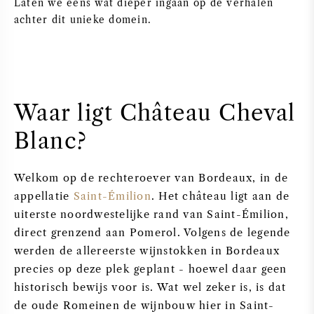
Laten we eens wat dieper ingaan op de verhalen
achter dit unieke domein.
ZOETE WIJN
PORT
Waar ligt Château Cheval
Blanc?
CABERNET SAUVIGNON
Welkom op de rechteroever van Bordeaux, in de
PINOT NOIR
appellatie
Saint-Émilion
. Het château ligt aan de
uiterste noordwestelijke rand van Saint-Émilion,
CHARDONNAY
direct grenzend aan Pomerol. Volgens de legende
werden de allereerste wijnstokken in Bordeaux
MERLOT
precies op deze plek geplant - hoewel daar geen
historisch bewijs voor is. Wat wel zeker is, is dat
SAUVIGNON BLANC
de oude Romeinen de wijnbouw hier in Saint-