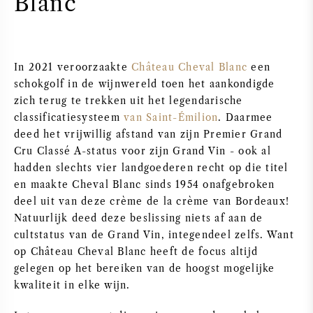
Blanc
PERRIER JOUET
WIJNGLAZEN
VEUVE CLICQUOT
In 2021 veroorzaakte
Château Cheval Blanc
een
WIJN CADEAU
MOËT & CHANDON
schokgolf in de wijnwereld toen het aankondigde
zich terug te trekken uit het legendarische
WIJN SALE
classificatiesysteem
van Saint-Émilion
. Daarmee
ARMAND DE BRIGNAC
deed het vrijwillig afstand van zijn Premier Grand
Cru Classé A-status voor zijn Grand Vin - ook al
JACQUES SELOSSE
hadden slechts vier landgoederen recht op die titel
en maakte Cheval Blanc sinds 1954 onafgebroken
RODE WIJN
ALLE CHAMPAGNE MERKEN
deel uit van deze crème de la crème van Bordeaux!
Natuurlijk deed deze beslissing niets af aan de
WITTE WIJN
cultstatus van de Grand Vin, integendeel zelfs. Want
op Château Cheval Blanc heeft de focus altijd
MOUSSERENDE WIJN
gelegen op het bereiken van de hoogst mogelijke
kwaliteit in elke wijn.
ROSE WIJN