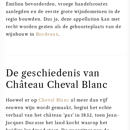
Émilion bevorderden, vroege handelsroutes
SYRAH / SHIRAZ
aanlegden en de eerste grote wijndomeinen in de
regio bouwden. Dus ja, deze appellation kan met
RIESLING
recht worden gezien als de geboorteplaats van de
wijnbouw in
Bordeaux
.
ALLE DRUIVENSOORTEN
De geschiedenis van
FRANSE WIJN
Château Cheval Blanc
ITALIAANSE WIJN
Hoewel er op
Cheval Blanc
al meer dan vijf
eeuwen wijn wordt gemaakt, begint het echte
SPAANSE WIJN
verhaal van het château 'pas' in 1832, toen Jean-
Jacques Ducasse het land kocht waarop het
DUITSE WIJN