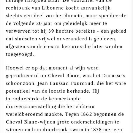
huidige landgoed staat. De voorzitter van de
rechtbank van Libourne kocht aanvankelijk
AMERIKAANSE WIJN
slechts een deel van het domein, maar spendeerde
de volgende 20 jaar om geleidelijk meer te
OOSTENRIJKSE WIJN
verwerven tot hij 39 hectare bereikte - een gebied
dat sindsdien vrijwel onveranderd is gebleven,
PORTUGESE WIJN
afgezien van drie extra hectares die later werden
toegevoegd.
ALLE LANDEN
Hoewel er op dat moment al wijn werd
geproduceerd op Cheval Blanc, was het Ducasse's
schoonzoon, Jean Laussac-Fourcaud, die het ware
potentieel van de locatie herkende. Hij
BORDEAUX
introduceerde de kenmerkende
druivensamenstelling die het château
BOURGOGNE
wereldberoemd maakte. Tegen 1862 begonnen de
Cheval Blanc-wijnen grote onderscheidingen te
TOSCANE
winnen en hun doorbraak kwam in 1878 met een