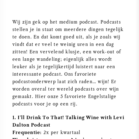
PERRIER JOUET
WIJNGLAZEN
VEUVE CLICQUOT
Wij zijn gek op het medium podcast. Podcasts
stellen je in staat om meerdere dingen tegelijk
WIJN CADEAU
MOËT & CHANDON
te doen. En dat komt goed uit, als je zoals wij
vindt dat er veel te weinig uren in een dag
WIJN SALE
zitten! Een vervelend klusje, een work-out of
ARMAND DE BRIGNAC
een lange wandeling; eigenlijk alles wordt
leuker als je tegelijkertijd luistert naar een
JACQUES SELOSSE
interessante podcast. Ons favoriete
podcastonderwerp laat zich raden… wijn! Er
RODE WIJN
ALLE CHAMPAGNE MERKEN
worden overal ter wereld podcasts over wijn
gemaakt. Hier onze 5 favoriete Engelstalige
WITTE WIJN
podcasts voor je op een rij.
1. I'll Drink To That! Talking Wine with Levi
MOUSSERENDE WIJN
Dalton Podcast
Frequentie:
2x per kwartaal
ROSE WIJN