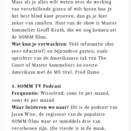
Maar als je alles wilt weten over de werking
van verschillende gisten of wilt horen hoe je
SYRAH / SHIRAZ
het best blind kunt proeven, dan ga je hier
zeker van smullen. Host van de show is Master
RIESLING
Sommelier Geoff Kruth, die we nog kennen uit
de SOMM films.
ALLE DRUIVENSOORTEN
Wat kun je verwachten:
Véél informatie (dus
zeer educatief) en bijzondere gasten, zoals
oprichter van de Amerikaanse tak van The
Court of Master Sommeliers én eerste
Amerikaan met de MS titel, Fred Dame.
FRANSE WIJN
3. SOMM TV Podcast
ITALIAANSE WIJN
Frequentie:
Wisselend; soms 1x per maand,
soms 4x per maand
Waar luisteren we naar?
Dit is de podcast van
SPAANSE WIJN
Jason Wise, de regisseur van de populaire
SOMM films waar er inmiddels drie van
DUITSE WIJN
verschenen zijn. (De vierde is in de maak,