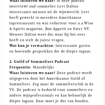
Waar luisteren we naar?
In deze podcast
interviewt oud-sommelier Levi Dalton
ZOETE WIJN
interessante mensen uit de wijnwereld. Levi
heeft gewerkt in meerdere Amerikaanse
PORT
toprestaurants en was redacteur voor o.a Wine
& Spirits magazine, Bon Appetit en Eater NY.
Meneer Dalton weet dus waar hij het over
heeft en stelt de juiste vragen.
Wat kun je verwachten
: Interessante gasten
CABERNET SAUVIGNON
en boeiende gesprekken die de diepte ingaan.
2. Guild of Sommeliers Podcast
PINOT NOIR
Frequentie
: Maandelijks
Waar luisteren we naar?
Deze podcast wordt
CHARDONNAY
uitgegeven door het Amerikaanse Guild of
Sommeliers. Zeg maar de sommeliersclub in de
MERLOT
VS. De podcast is bedoeld voor sommeliers en
andere wijnprofessionals en kan behoorlijk de
SAUVIGNON BLANC
diepte ingaan. Daar moet je dus van houden.