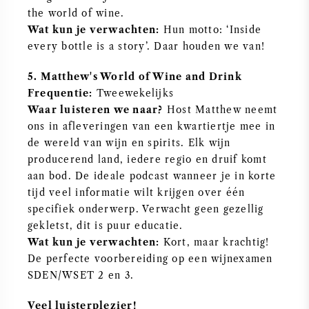
the world of wine.
NAPA VALLEY
Wat kun je verwachten:
Hun motto: ‘Inside
every bottle is a story’. Daar houden we van!
PIEMONTE
5. Matthew's World of Wine and Drink
RHONE
Frequentie:
Tweewekelijks
Waar luisteren we naar?
Host Matthew neemt
CHABLIS
ons in afleveringen van een kwartiertje mee in
de wereld van wijn en spirits. Elk wijn
producerend land, iedere regio en druif komt
ALLE REGIO'S
aan bod. De ideale podcast wanneer je in korte
tijd veel informatie wilt krijgen over één
specifiek onderwerp. Verwacht geen gezellig
gekletst, dit is puur educatie.
Wat kun je verwachten:
Kort, maar krachtig!
De perfecte voorbereiding op een wijnexamen
SDEN/WSET 2 en 3.
Veel luisterplezier!