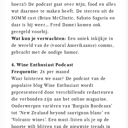
hoera!) De podcast gaat over wijn, food en alles
AMERIKAANSE WIJN
wat daarmee te maken heeft. De sterren uit de
SOMM cast (Brian McClintic, Sabato Sagaria en
OOSTENRIJKSE WIJN
daar is hij weer… Fred Dame) komen ook
geregeld voorbij.
PORTUGESE WIJN
Wat kun je verwachten:
Een uniek inkijkje in
de wereld van de (vooral Amerikaanse) somms,
gebracht met de nodige humor.
ALLE LANDEN
4. Wine Enthusiast Podcast
Frequentie
: 2x per maand
Waar luisteren we naar? De podcast van de
populaire blog Wine Enthusiast wordt
BORDEAUX
gepresenteerd door verschillende redacteuren
die verbonden zijn aan het online magazine.
BOURGOGNE
Onderwerpen variëren van ‘Bargain Bordeaux’
tot ‘New Zealand beyond sauvignon blanc’ en
TOSCANE
‘Volcanic wines’. Een must-listen als je op de
hoogte wilt blijven van de nieuwste trends in