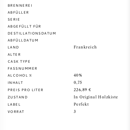
BRENNEREI
DESSERTWEIN
ABFÜLLER
SERIE
ABGEFÜLLT FÜR
PORTWEIN
DESTILLATIONSDATUM
ABFÜLLDATUM
LAND
Frankreich
ALTER
CASK TYPE
CABERNET SAUVIGNON
FASSNUMMER
ALCOHOL %
40%
PINOT NOIR
INHALT
0,75
PREIS PRO LITER
226,89 €
CHARDONNAY
ZUSTAND
In Original Holzkiste
LABEL
Perfekt
MERLOT
VORRAT
3
SAUVIGNON BLANC