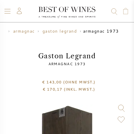
armagnac 1973
sen
armagnac
gaston legrand
WEIN
CHAMPAGNER
WHISKY
RUM
SPIRITUOSEN
ANGEBOTE
BLOG
ÜBER UNS
Gaston Legrand
ARMAGNAC 1973
ALLE WEINE
CHAMPAGNER
WEINANGEBOTE
€ 143,00
(OHNE MWST.)
NEU EINGETROFFEN
WHISKYANGEBOTE
€
170,17
(INKL. MWST.)
WINZER
VORVERKAUF
KRUG
VINTAGE CHART
BORDEAUX SUBSKRIPTION
BOLLINGER
VORVERKAUF