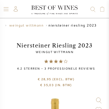
niersteiner riesling 2023
is
weingut wittmann
WIJN
CHAMPAGNE
WHISKY
RUM
STERKE DRANK
SALE
UW WIJN VERKOPEN
BLOG
OVER ONS
Niersteiner Riesling 2023
WEINGUT WITTMANN
ALLE WIJNEN
ALLE CHAMPAGNES
WIJN SALE
4.2
STERREN -
3
PROFESSIONELE REVIEWS
NIEUW BINNEN
WHISKY SALE
€ 28,95
(EXCL. BTW)
WIJNHUIS
VOORVERKOOP
€
35,03
(IN. BTW)
KRUG
VINTAGE CHART
BORDEAUX EN PRIMEUR
BOLLINGER
VOORVERKOOP