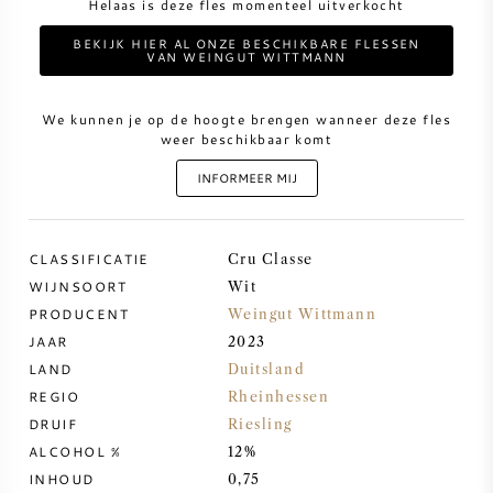
Helaas is deze fles momenteel uitverkocht
BEKIJK HIER AL ONZE BESCHIKBARE FLESSEN
ZOETE WIJN
VAN WEINGUT WITTMANN
PORT
We kunnen je op de hoogte brengen wanneer deze fles
weer beschikbaar komt
INFORMEER MIJ
CABERNET SAUVIGNON
CLASSIFICATIE
Cru Classe
WIJNSOORT
Wit
PINOT NOIR
PRODUCENT
Weingut Wittmann
JAAR
2023
CHARDONNAY
LAND
Duitsland
REGIO
Rheinhessen
MERLOT
DRUIF
Riesling
ALCOHOL %
12%
SAUVIGNON BLANC
INHOUD
0,75