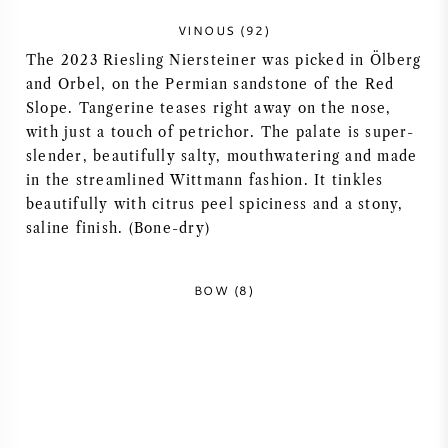
AMERIKAANSE WIJN
VINOUS (92)
The 2023 Riesling Niersteiner was picked in Ölberg
OOSTENRIJKSE WIJN
and Orbel, on the Permian sandstone of the Red
Slope. Tangerine teases right away on the nose,
with just a touch of petrichor. The palate is super-
PORTUGESE WIJN
slender, beautifully salty, mouthwatering and made
in the streamlined Wittmann fashion. It tinkles
ALLE LANDEN
beautifully with citrus peel spiciness and a stony,
saline finish. (Bone-dry)
BOW (8)
BORDEAUX
BOURGOGNE
TOSCANE