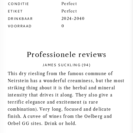
CONDITIE
Perfect
SYRAH / SHIRAZ
ETIKET
Perfect
DRINKBAAR
2024-2040
VOORRAAD
RIESLING
0
ALLE DRUIVENSOORTEN
Professionele reviews
JAMES SUCKLING (94)
This dry riesling from the famous commune of
FRANSE WIJN
Neirstein has a wonderful creaminess, but the most
striking thing about it is the herbal and mineral
ITALIAANSE WIJN
intensity that drives it along. They also give a
terrific elegance and excitement (a rare
combination). Very long, focused and delicate
SPAANSE WIJN
finish. A cuvee of wines from the Oelberg and
Orbel GG sites. Drink or hold.
DUITSE WIJN