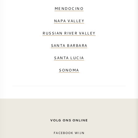
MENDOCINO
SYRAH / SHIRAZ
NAPA VALLEY
RIESLING
RUSSIAN RIVER VALLEY
ALLE DRUIVENSOORTEN
SANTA BARBARA
SANTA LUCIA
SONOMA
FRANSE WIJN
ITALIAANSE WIJN
SPAANSE WIJN
VOLG ONS ONLINE
DUITSE WIJN
FACEBOOK WIJN