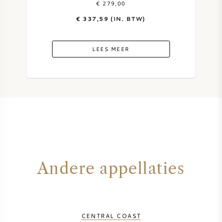
€ 279,00
€ 337,59 (IN. BTW)
ZOETE WIJN
PORT
LEES MEER
CABERNET SAUVIGNON
PINOT NOIR
CHARDONNAY
Andere appellaties
MERLOT
SAUVIGNON BLANC
CENTRAL COAST