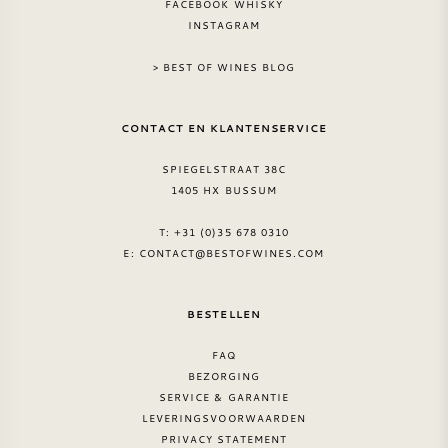
FACEBOOK WHISKY
INSTAGRAM
AMERIKAANSE WIJN
> BEST OF WINES BLOG
OOSTENRIJKSE WIJN
CONTACT EN KLANTENSERVICE
PORTUGESE WIJN
SPIEGELSTRAAT 38C
ALLE LANDEN
1405 HX BUSSUM
T: +31 (0)35 678 0310
E:
CONTACT@BESTOFWINES.COM
BORDEAUX
BESTELLEN
FAQ
BOURGOGNE
BEZORGING
SERVICE & GARANTIE
TOSCANE
LEVERINGSVOORWAARDEN
PRIVACY STATEMENT