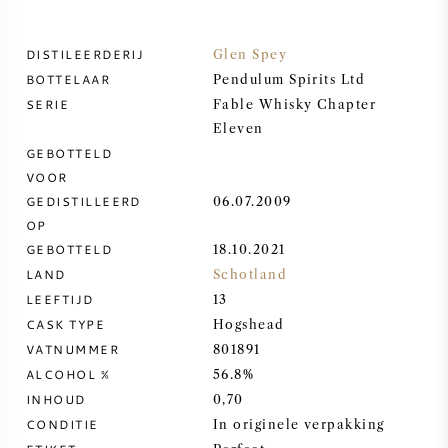
ZOETE WIJN
DISTILEERDERIJ
Glen Spey
BOTTELAAR
Pendulum Spirits Ltd
PORT
SERIE
Fable Whisky Chapter
Eleven
GEBOTTELD
VOOR
GEDISTILLEERD
06.07.2009
CABERNET SAUVIGNON
OP
GEBOTTELD
18.10.2021
PINOT NOIR
LAND
Schotland
LEEFTIJD
13
CASK TYPE
CHARDONNAY
Hogshead
VATNUMMER
801891
ALCOHOL %
56.8%
MERLOT
INHOUD
0,70
CONDITIE
In originele verpakking
SAUVIGNON BLANC