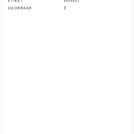
ETIKET
Perfect
VOORRAAD
3
SYRAH / SHIRAZ
RIESLING
ALLE DRUIVENSOORTEN
FRANSE WIJN
ITALIAANSE WIJN
SPAANSE WIJN
DUITSE WIJN