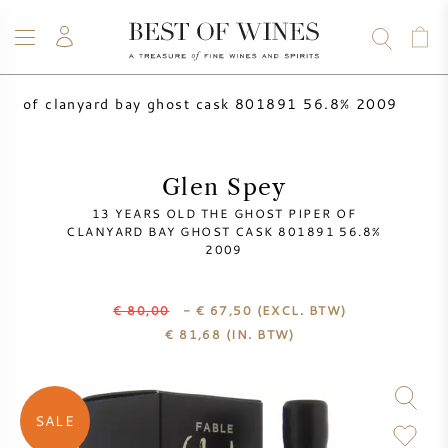
iper of clanyard bay ghost cask 801891 56.8% 2009
WIJN
CHAMPAGNE
WHISKY
RUM
STERKE DRANK
SALE
UW WIJN VERKOPEN
BLOG
OVER ONS
Glen Spey
13 YEARS OLD THE GHOST PIPER OF
ALLE WIJNEN
ALLE CHAMPAGNES
WIJN SALE
CLANYARD BAY GHOST CASK 801891 56.8%
2009
NIEUW BINNEN
WHISKY SALE
€ 80,00
- € 67,50
(EXCL. BTW)
€
81,68
(IN. BTW)
WIJNHUIS
VOORVERKOOP
KRUG
VINTAGE CHART
BORDEAUX EN PRIMEUR
BOLLINGER
SALE
VOORVERKOOP