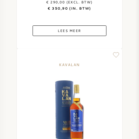
€ 290,00 (EXCL. BTW)
€ 350,90 (IN. BTW)
ZOETE WIJN
PORT
LEES MEER
KAVALAN
CABERNET SAUVIGNON
PINOT NOIR
CHARDONNAY
MERLOT
SAUVIGNON BLANC