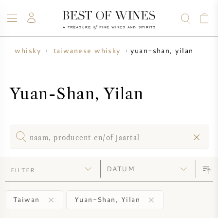
yuan-shan, yilan
e
whisky
taiwanese whisky
WIJN
CHAMPAGNE
WHISKY
RUM
STERKE DRANK
SALE
UW WIJN VERKOPEN
BLOG
OVER ONS
Yuan-Shan, Yilan
ALLE WIJNEN
ALLE CHAMPAGNES
WIJN SALE
NIEUW BINNEN
WHISKY SALE
WIJNHUIS
VOORVERKOOP
FILTER
KRUG
VINTAGE CHART
BORDEAUX EN PRIMEUR
BOLLINGER
Taiwan
Yuan-Shan, Yilan
VOORVERKOOP