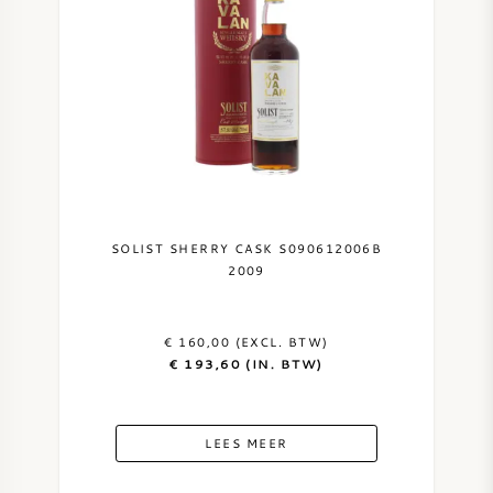
AMERIKAANSE WIJN
OOSTENRIJKSE WIJN
PORTUGESE WIJN
ALLE LANDEN
SOLIST SHERRY CASK S090612006B
2009
€ 160,00 (EXCL. BTW)
BORDEAUX
€ 193,60 (IN. BTW)
BOURGOGNE
LEES MEER
TOSCANE