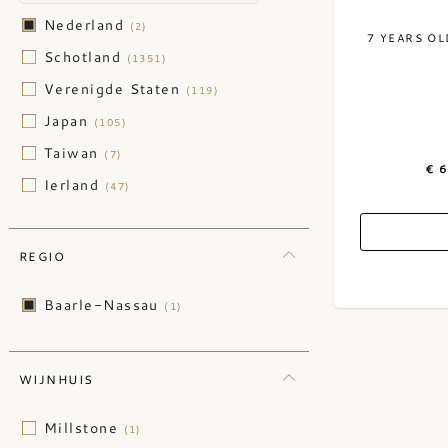
Nederland
(2)
7 YEARS O
Schotland
(1351)
Verenigde Staten
(119)
Japan
(105)
Taiwan
(7)
€ 
Ierland
(47)
Australië
(5)
België
(2)
REGIO
Canada
(6)
Baarle-Nassau
(1)
Engeland
(5)
India
(1)
Israël
WIJNHUIS
(2)
Wales
(2)
Millstone
(1)
Zweden
(4)