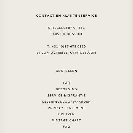
ZOETE WIJN
CONTACT EN KLANTENSERVICE
PORT
SPIEGELSTRAAT 38C
1405 HX BUSSUM
T: +31 (0)35 678 0310
E:
CONTACT@BESTOFWINES.COM
CABERNET SAUVIGNON
BESTELLEN
PINOT NOIR
FAQ
BEZORGING
SERVICE & GARANTIE
CHARDONNAY
LEVERINGSVOORWAARDEN
PRIVACY STATEMENT
MERLOT
DRUIVEN
VINTAGE CHART
FAQ
SAUVIGNON BLANC