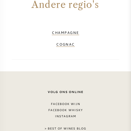
Andere regio's
PERRIER JOUET
WIJNGLAZEN
VEUVE CLICQUOT
WIJN CADEAU
CHAMPAGNE
MOËT & CHANDON
COGNAC
WIJN SALE
ARMAND DE BRIGNAC
JACQUES SELOSSE
RODE WIJN
ALLE CHAMPAGNE MERKEN
VOLG ONS ONLINE
WITTE WIJN
FACEBOOK WIJN
FACEBOOK WHISKY
MOUSSERENDE WIJN
INSTAGRAM
ROSE WIJN
> BEST OF WINES BLOG