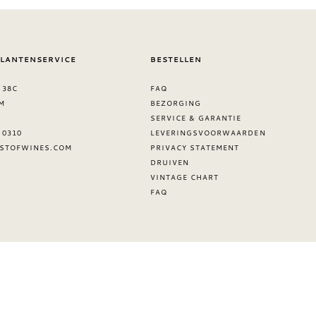
KLANTENSERVICE
BESTELLEN
 38C
FAQ
M
BEZORGING
SERVICE & GARANTIE
8 0310
LEVERINGSVOORWAARDEN
STOFWINES.COM
PRIVACY STATEMENT
DRUIVEN
VINTAGE CHART
FAQ