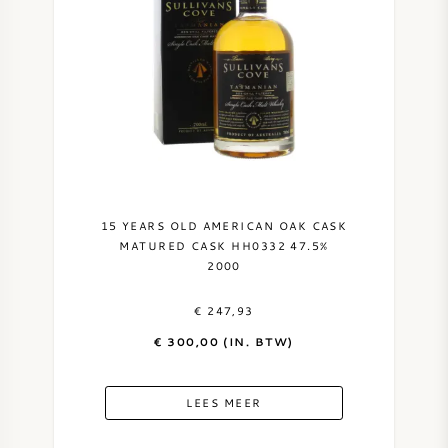
AMERIKAANSE WIJN
OOSTENRIJKSE WIJN
PORTUGESE WIJN
ALLE LANDEN
15 YEARS OLD AMERICAN OAK CASK
MATURED CASK HH0332 47.5%
2000
€ 247,93
BORDEAUX
€ 300,00 (IN. BTW)
BOURGOGNE
LEES MEER
TOSCANE