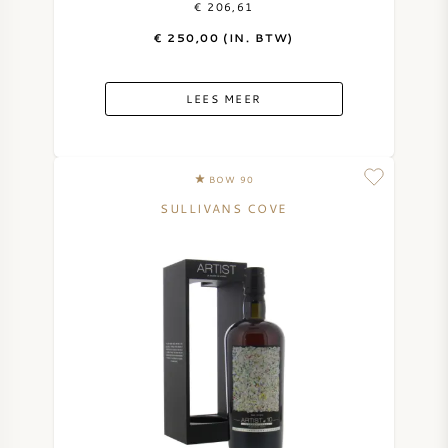
€ 206,61
€ 250,00 (IN. BTW)
ZOETE WIJN
PORT
LEES MEER
BOW 90
SULLIVANS COVE
CABERNET SAUVIGNON
PINOT NOIR
CHARDONNAY
MERLOT
SAUVIGNON BLANC