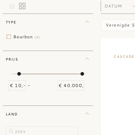
TYPE
Verenigde S
Bourbon
(3)
CASCADE
PRIJS
-
LAND