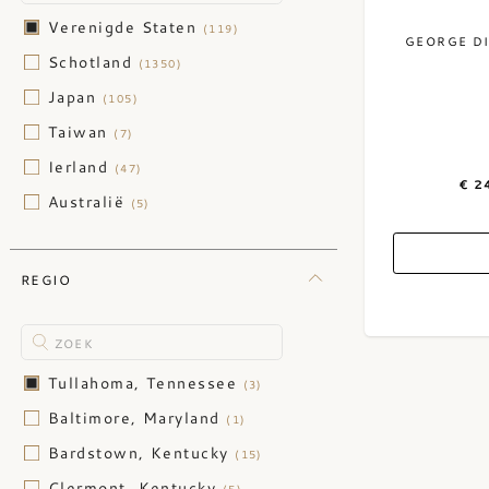
Verenigde Staten
(119)
GEORGE DI
Schotland
(1350)
Japan
(105)
Taiwan
(7)
Ierland
(47)
€ 2
Australië
(5)
België
(2)
Canada
(6)
REGIO
Engeland
(5)
India
(1)
Israël
(2)
Tullahoma, Tennessee
(3)
Nederland
(2)
Baltimore, Maryland
(1)
Wales
(2)
Bardstown, Kentucky
(15)
Zweden
(4)
Clermont, Kentucky