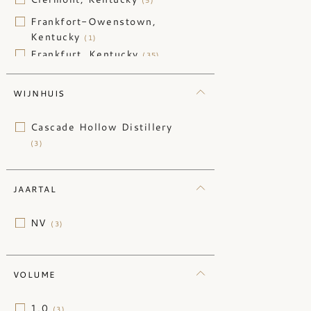
(5)
Frankfort-Owenstown,
Kentucky
(1)
Frankfurt, Kentucky
(35)
Kentucky
(15)
WIJNHUIS
Lawrenceburg, Kentucky
(6)
Cascade Hollow Distillery
Louisville, Kentucky
(12)
(3)
San Francisco, California
(1)
Tennessee
(14)
JAARTAL
Undisclosed
(11)
NV
(3)
VOLUME
1,0
(3)