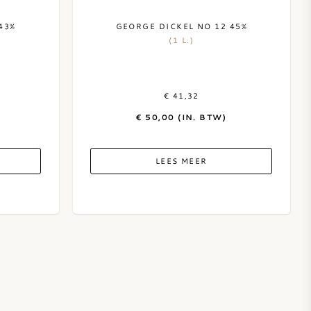
43%
GEORGE DICKEL NO 12 45%
(1 L.)
€ 41,32
€ 50,00 (IN. BTW)
LEES MEER