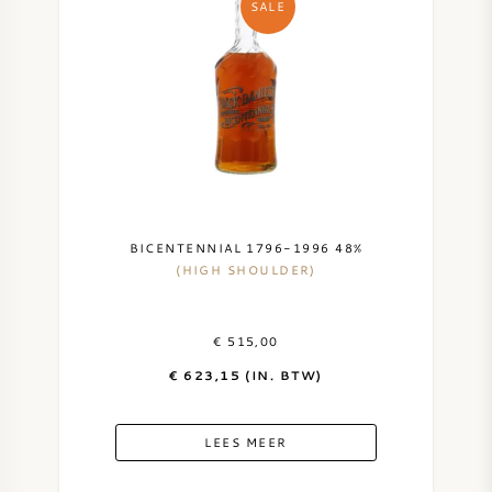
SALE
AMERIKAANSE WIJN
OOSTENRIJKSE WIJN
PORTUGESE WIJN
ALLE LANDEN
BICENTENNIAL 1796-1996 48%
(HIGH SHOULDER)
€ 515,00
BORDEAUX
€ 623,15 (IN. BTW)
BOURGOGNE
LEES MEER
TOSCANE