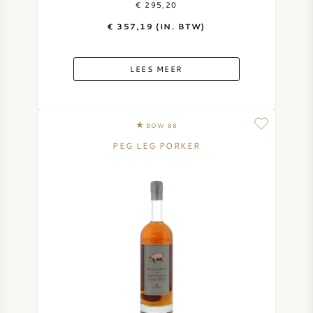
€ 295,20
€ 357,19 (IN. BTW)
ZOETE WIJN
PORT
LEES MEER
BOW 88
PEG LEG PORKER
CABERNET SAUVIGNON
PINOT NOIR
CHARDONNAY
MERLOT
SAUVIGNON BLANC