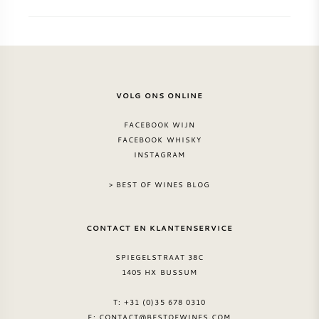
ZOETE WIJN
PORT
VOLG ONS ONLINE
FACEBOOK WIJN
FACEBOOK WHISKY
CABERNET SAUVIGNON
INSTAGRAM
> BEST OF WINES BLOG
PINOT NOIR
CONTACT EN KLANTENSERVICE
CHARDONNAY
SPIEGELSTRAAT 38C
MERLOT
1405 HX BUSSUM
T: +31 (0)35 678 0310
SAUVIGNON BLANC
E:
CONTACT@BESTOFWINES.COM