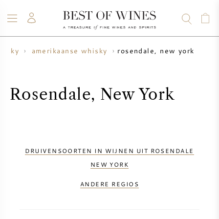
rosendale, new york
hisky
amerikaanse whisky
WIJN
CHAMPAGNE
WHISKY
RUM
STERKE DRANK
SALE
UW WIJN VERKOPEN
BLOG
OVER ONS
Rosendale, New York
ALLE WIJNEN
ALLE CHAMPAGNES
WIJN SALE
NIEUW BINNEN
WHISKY SALE
DRUIVENSOORTEN IN WIJNEN UIT ROSENDALE
WIJNHUIS
VOORVERKOOP
NEW YORK
KRUG
ANDERE REGIOS
VINTAGE CHART
BORDEAUX EN PRIMEUR
BOLLINGER
VOORVERKOOP