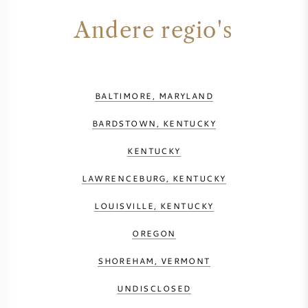
PERRIER JOUET
Andere regio's
WIJNGLAZEN
VEUVE CLICQUOT
WIJN CADEAU
MOËT & CHANDON
BALTIMORE, MARYLAND
WIJN SALE
ARMAND DE BRIGNAC
BARDSTOWN, KENTUCKY
KENTUCKY
JACQUES SELOSSE
LAWRENCEBURG, KENTUCKY
RODE WIJN
ALLE CHAMPAGNE MERKEN
LOUISVILLE, KENTUCKY
WITTE WIJN
OREGON
SHOREHAM, VERMONT
MOUSSERENDE WIJN
UNDISCLOSED
ROSE WIJN