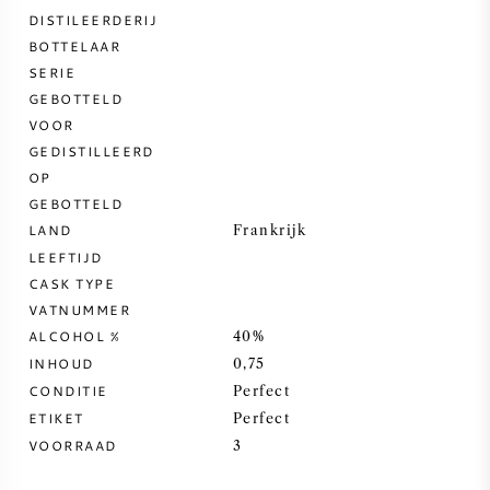
DISTILEERDERIJ
ZOETE WIJN
BOTTELAAR
SERIE
GEBOTTELD
PORT
VOOR
GEDISTILLEERD
OP
GEBOTTELD
LAND
Frankrijk
CABERNET SAUVIGNON
LEEFTIJD
CASK TYPE
PINOT NOIR
VATNUMMER
ALCOHOL %
40%
CHARDONNAY
INHOUD
0,75
CONDITIE
Perfect
MERLOT
ETIKET
Perfect
VOORRAAD
3
SAUVIGNON BLANC