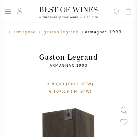
armagnac 1993
ank
armagnac
gaston legrand
WIJN
CHAMPAGNE
WHISKY
RUM
STERKE DRANK
SALE
UW WIJN VERKOPEN
BLOG
OVER ONS
Gaston Legrand
ARMAGNAC 1993
ALLE WIJNEN
ALLE CHAMPAGNES
WIJN SALE
€ 89,00
(EXCL. BTW)
NIEUW BINNEN
WHISKY SALE
€
107,69
(IN. BTW)
WIJNHUIS
VOORVERKOOP
KRUG
VINTAGE CHART
BORDEAUX EN PRIMEUR
BOLLINGER
VOORVERKOOP