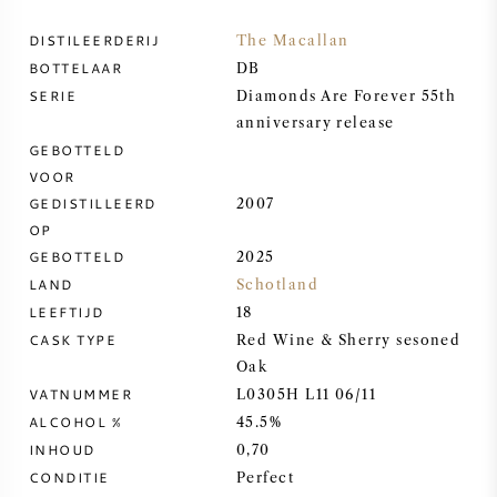
DISTILEERDERIJ
The Macallan
ZOETE WIJN
BOTTELAAR
DB
SERIE
Diamonds Are Forever 55th
PORT
anniversary release
GEBOTTELD
VOOR
GEDISTILLEERD
2007
OP
CABERNET SAUVIGNON
GEBOTTELD
2025
LAND
Schotland
PINOT NOIR
LEEFTIJD
18
CASK TYPE
Red Wine & Sherry sesoned
CHARDONNAY
Oak
VATNUMMER
L0305H L11 06/11
MERLOT
ALCOHOL %
45.5%
INHOUD
0,70
CONDITIE
SAUVIGNON BLANC
Perfect