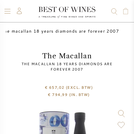
the macallan 18 years diamonds are forever 2007
WIJN
CHAMPAGNE
WHISKY
RUM
STERKE DRANK
SALE
UW WIJN VERKOPEN
BLOG
OVER ONS
The Macallan
THE MACALLAN 18 YEARS DIAMONDS ARE
ALLE WIJNEN
ALLE CHAMPAGNES
WIJN SALE
FOREVER 2007
NIEUW BINNEN
WHISKY SALE
€ 657,02
(EXCL. BTW)
€
794,99
(IN. BTW)
WIJNHUIS
VOORVERKOOP
KRUG
VINTAGE CHART
BORDEAUX EN PRIMEUR
BOLLINGER
VOORVERKOOP