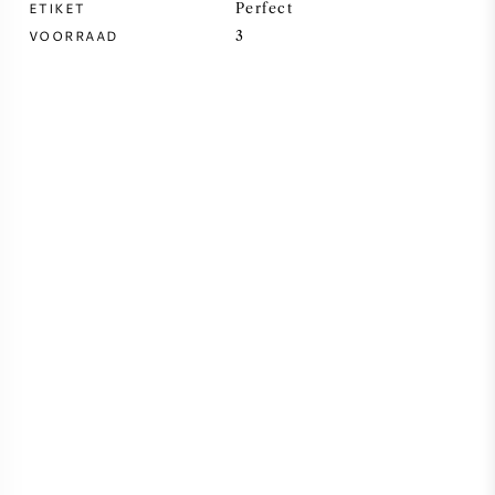
ETIKET
Perfect
VOORRAAD
3
SYRAH / SHIRAZ
RIESLING
ALLE DRUIVENSOORTEN
FRANSE WIJN
ITALIAANSE WIJN
SPAANSE WIJN
DUITSE WIJN