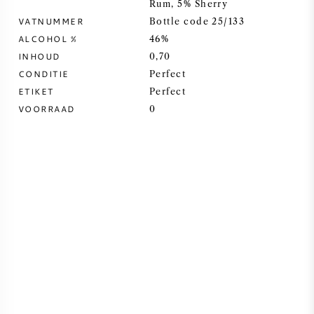
Rum, 5% Sherry
VATNUMMER
Bottle code 25/133
SYRAH / SHIRAZ
ALCOHOL %
46%
INHOUD
0,70
RIESLING
CONDITIE
Perfect
ETIKET
Perfect
ALLE DRUIVENSOORTEN
VOORRAAD
0
FRANSE WIJN
ITALIAANSE WIJN
SPAANSE WIJN
DUITSE WIJN