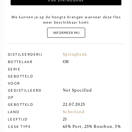
VAN SPRINGBANK
ZOETE WIJN
We kunnen je op de hoogte brengen wanneer deze fles
weer beschikbaar komt
PORT
INFORMEER MIJ
DISTILEERDERIJ
Springbank
BOTTELAAR
OB
CABERNET SAUVIGNON
SERIE
GEBOTTELD
PINOT NOIR
VOOR
GEDISTILLEERD
Not Specified
CHARDONNAY
OP
GEBOTTELD
22.07.2025
MERLOT
LAND
Schotland
LEEFTIJD
21
CASK TYPE
SAUVIGNON BLANC
65% Port, 25% Bourbon, 5%