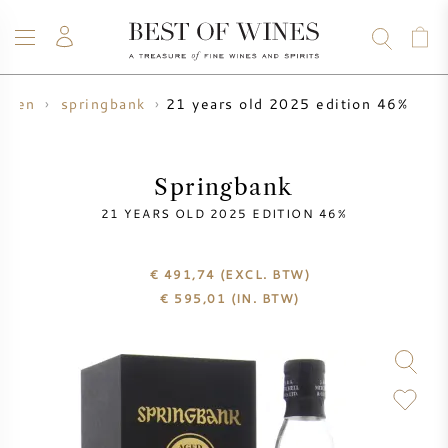
21 years old 2025 edition 46%
rken
springbank
WIJN
CHAMPAGNE
WHISKY
RUM
STERKE DRANK
SALE
UW WIJN VERKOPEN
BLOG
OVER ONS
Springbank
21 YEARS OLD 2025 EDITION 46%
ALLE WIJNEN
ALLE CHAMPAGNES
WIJN SALE
€ 491,74
(EXCL. BTW)
NIEUW BINNEN
WHISKY SALE
€
595,01
(IN. BTW)
WIJNHUIS
VOORVERKOOP
KRUG
VINTAGE CHART
BORDEAUX EN PRIMEUR
BOLLINGER
VOORVERKOOP