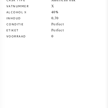
CASK TYPE
American oak
VATNUMMER
X
SYRAH / SHIRAZ
ALCOHOL %
40%
INHOUD
0,70
RIESLING
CONDITIE
Perfect
ETIKET
Perfect
ALLE DRUIVENSOORTEN
VOORRAAD
0
FRANSE WIJN
ITALIAANSE WIJN
SPAANSE WIJN
DUITSE WIJN