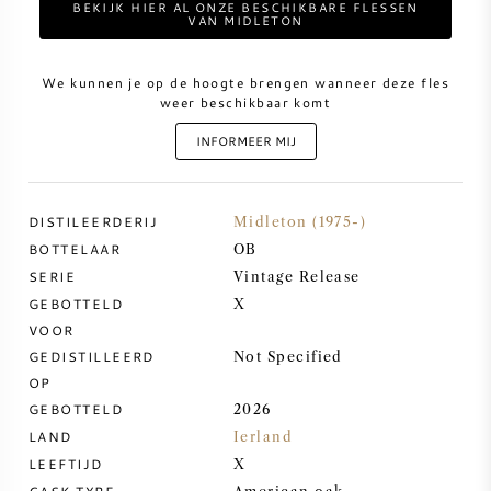
BEKIJK HIER AL ONZE BESCHIKBARE FLESSEN
VAN MIDLETON
ZOETE WIJN
We kunnen je op de hoogte brengen wanneer deze fles
weer beschikbaar komt
PORT
INFORMEER MIJ
DISTILEERDERIJ
Midleton (1975-)
CABERNET SAUVIGNON
BOTTELAAR
OB
SERIE
Vintage Release
PINOT NOIR
GEBOTTELD
X
VOOR
CHARDONNAY
GEDISTILLEERD
Not Specified
OP
GEBOTTELD
2026
MERLOT
LAND
Ierland
LEEFTIJD
X
SAUVIGNON BLANC