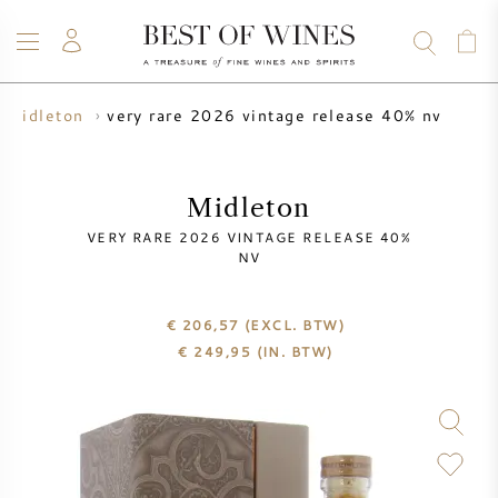
very rare 2026 vintage release 40% nv
midleton
WIJN
CHAMPAGNE
WHISKY
RUM
STERKE DRANK
SALE
UW WIJN VERKOPEN
BLOG
OVER ONS
Midleton
VERY RARE 2026 VINTAGE RELEASE 40%
ALLE WIJNEN
ALLE CHAMPAGNES
WIJN SALE
NV
NIEUW BINNEN
WHISKY SALE
€ 206,57
(EXCL. BTW)
€
249,95
(IN. BTW)
WIJNHUIS
VOORVERKOOP
KRUG
VINTAGE CHART
BORDEAUX EN PRIMEUR
BOLLINGER
VOORVERKOOP