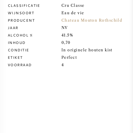
CLASSIFICATIE
Cru Classe
ZOETE WIJN
WIJNSOORT
Eau de vie
PRODUCENT
Chateau Mouton Rothschild
JAAR
PORT
NV
ALCOHOL %
41.5%
INHOUD
0,70
CONDITIE
In originele houten kist
ETIKET
Perfect
VOORRAAD
CABERNET SAUVIGNON
4
PINOT NOIR
CHARDONNAY
MERLOT
SAUVIGNON BLANC