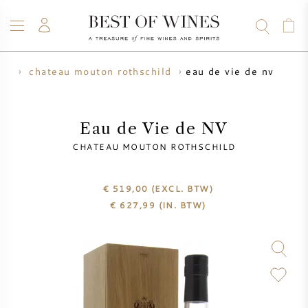
eau de vie de nv
vie
chateau mouton rothschild
WIJN
CHAMPAGNE
WHISKY
RUM
STERKE DRANK
SALE
UW WIJN VERKOPEN
BLOG
OVER ONS
Eau de Vie de NV
CHATEAU MOUTON ROTHSCHILD
ALLE WIJNEN
ALLE CHAMPAGNES
WIJN SALE
€ 519,00
(EXCL. BTW)
NIEUW BINNEN
WHISKY SALE
€
627,99
(IN. BTW)
WIJNHUIS
VOORVERKOOP
KRUG
VINTAGE CHART
BORDEAUX EN PRIMEUR
BOLLINGER
VOORVERKOOP