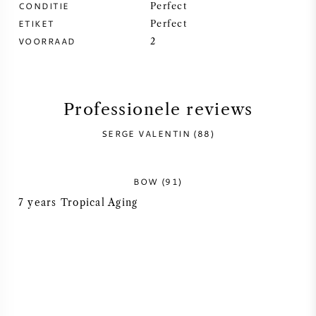
CONDITIE
Perfect
ETIKET
Perfect
SYRAH / SHIRAZ
VOORRAAD
2
RIESLING
ALLE DRUIVENSOORTEN
Professionele reviews
SERGE VALENTIN (88)
BOW (91)
FRANSE WIJN
7 years Tropical Aging
ITALIAANSE WIJN
SPAANSE WIJN
DUITSE WIJN