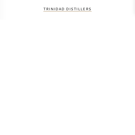
TRINIDAD DISTILLERS
BEREKEN UW TRANSPORTKOSTEN