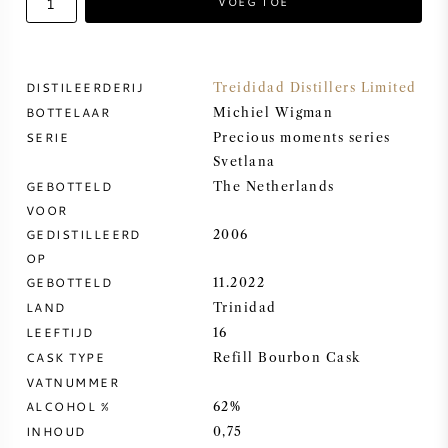
VOEG TOE
ZOETE WIJN
DISTILEERDERIJ
Treididad Distillers Limited
PORT
BOTTELAAR
Michiel Wigman
SERIE
Precious moments series
Svetlana
GEBOTTELD
The Netherlands
VOOR
CABERNET SAUVIGNON
GEDISTILLEERD
2006
OP
PINOT NOIR
GEBOTTELD
11.2022
LAND
Trinidad
CHARDONNAY
LEEFTIJD
16
CASK TYPE
Refill Bourbon Cask
MERLOT
VATNUMMER
ALCOHOL %
62%
SAUVIGNON BLANC
INHOUD
0,75