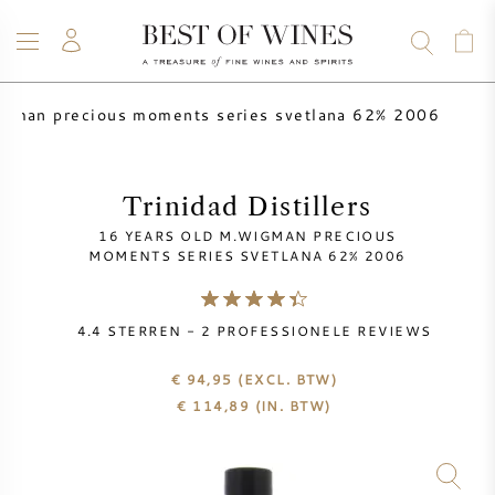
igman precious moments series svetlana 62% 2006
WIJN
CHAMPAGNE
WHISKY
RUM
STERKE DRANK
SALE
UW WIJN VERKOPEN
BLOG
OVER ONS
Trinidad Distillers
16 YEARS OLD M.WIGMAN PRECIOUS
ALLE WIJNEN
ALLE CHAMPAGNES
WIJN SALE
MOMENTS SERIES SVETLANA 62% 2006
NIEUW BINNEN
WHISKY SALE
4.4
STERREN -
2
PROFESSIONELE REVIEWS
WIJNHUIS
VOORVERKOOP
€ 94,95
(EXCL. BTW)
KRUG
€
114,89
(IN. BTW)
VINTAGE CHART
BORDEAUX EN PRIMEUR
BOLLINGER
VOORVERKOOP