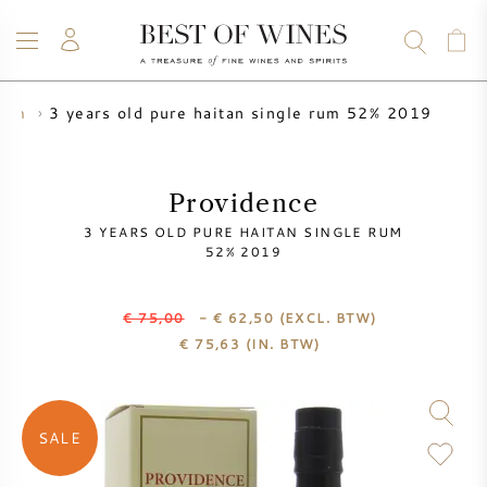
3 years old pure haitan single rum 52% 2019
rum
WIJN
CHAMPAGNE
WHISKY
RUM
STERKE DRANK
SALE
UW WIJN VERKOPEN
BLOG
OVER ONS
Providence
3 YEARS OLD PURE HAITAN SINGLE RUM
ALLE WIJNEN
ALLE CHAMPAGNES
WIJN SALE
52% 2019
NIEUW BINNEN
WHISKY SALE
€ 75,00
- € 62,50
(EXCL. BTW)
€
75,63
(IN. BTW)
WIJNHUIS
VOORVERKOOP
KRUG
VINTAGE CHART
BORDEAUX EN PRIMEUR
SALE
BOLLINGER
VOORVERKOOP