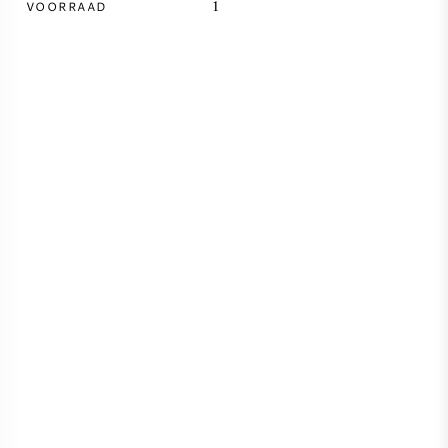
VOORRAAD
1
SYRAH / SHIRAZ
RIESLING
ALLE DRUIVENSOORTEN
FRANSE WIJN
ITALIAANSE WIJN
SPAANSE WIJN
DUITSE WIJN