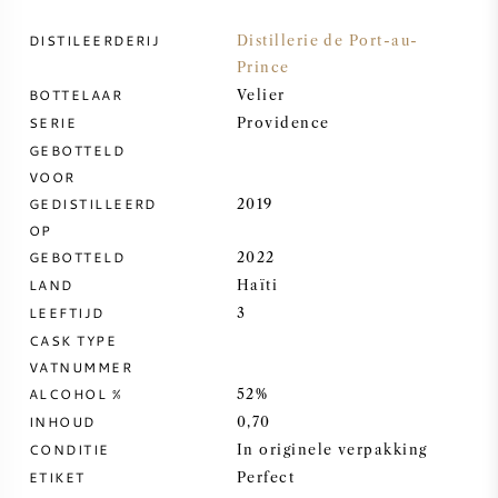
DISTILEERDERIJ
Distillerie de Port-au-
ZOETE WIJN
Prince
BOTTELAAR
Velier
PORT
SERIE
Providence
GEBOTTELD
VOOR
GEDISTILLEERD
2019
OP
CABERNET SAUVIGNON
GEBOTTELD
2022
LAND
Haïti
PINOT NOIR
LEEFTIJD
3
CASK TYPE
CHARDONNAY
VATNUMMER
ALCOHOL %
52%
MERLOT
INHOUD
0,70
CONDITIE
In originele verpakking
ETIKET
SAUVIGNON BLANC
Perfect